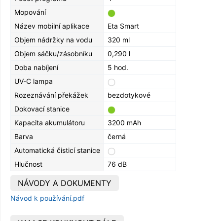
Mopování
Název mobilní aplikace
Eta Smart
Objem nádržky na vodu
320 ml
Objem sáčku/zásobníku
0,290 l
Doba nabíjení
5 hod.
UV-C lampa
Rozeznávání překážek
bezdotykové
Dokovací stanice
Kapacita akumulátoru
3200 mAh
Barva
černá
Automatická čisticí stanice
Hlučnost
76 dB
NÁVODY A DOKUMENTY
Návod k používání.pdf