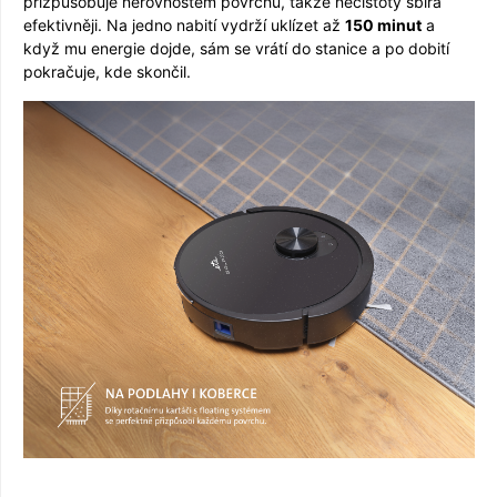
přizpůsobuje nerovnostem povrchu, takže nečistoty sbírá
efektivněji. Na jedno nabití vydrží uklízet až
150 minut
a
když mu energie dojde, sám se vrátí do stanice a po dobití
pokračuje, kde skončil.