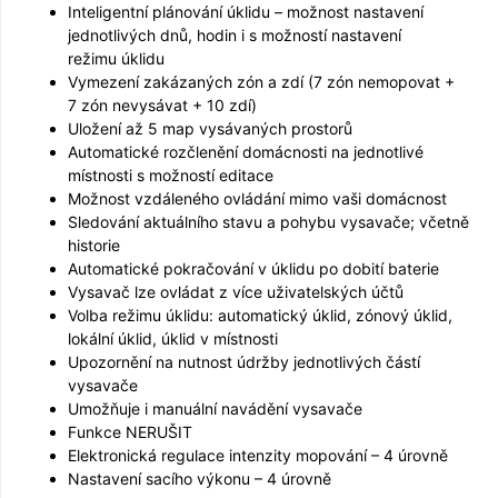
Inteligentní plánování úklidu – možnost nastavení
jednotlivých dnů, hodin i s možností nastavení
režimu úklidu
Vymezení zakázaných zón a zdí (7 zón nemopovat +
7 zón nevysávat + 10 zdí)
Uložení až 5 map vysávaných prostorů
Automatické rozčlenění domácnosti na jednotlivé
místnosti s možností editace
Možnost vzdáleného ovládání mimo vaši domácnost
Sledování aktuálního stavu a pohybu vysavače; včetně
historie
Automatické pokračování v úklidu po dobití baterie
Vysavač lze ovládat z více uživatelských účtů
Volba režimu úklidu: automatický úklid, zónový úklid,
lokální úklid, úklid v místnosti
Upozornění na nutnost údržby jednotlivých částí
vysavače
Umožňuje i manuální navádění vysavače
Funkce NERUŠIT
Elektronická regulace intenzity mopování – 4 úrovně
Nastavení sacího výkonu – 4 úrovně