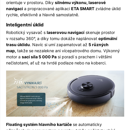
orientuje v prostoru. Díky
silnému výkonu, laserové
navigaci
a propracované aplikaci
ETA SMART
zvládne úklid
rychle, efektivně a hlavně samostatně.
Inteligentní úklid
Robotický vysavač s
laserovou navigací
skenuje prostor
v rozsahu 360°, a díky tomu dokáže naplánovat
op­timální
trasu úklidu
. Navíc si umí zapamatovat až
5 různých
map,
takže se nezalekne ani vícepatrového domu. Výkonný
motor a
sací síla 5 000 Pa
si poradí s prachem i většími
nečistotami, ať už na tvrdé podlaze nebo na koberci.
Floating systém hlavního kartáče
se automaticky