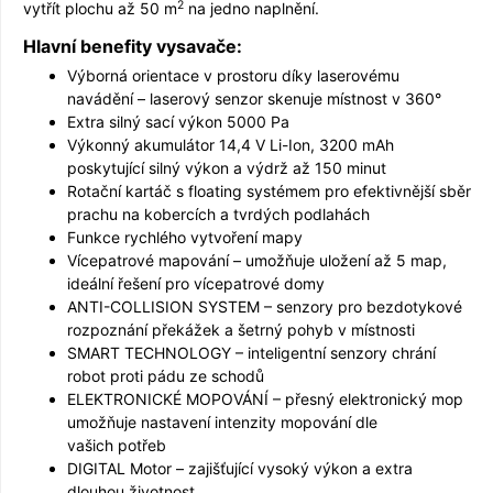
2
vytřít plochu až 50 m
na jedno naplnění.
Hlavní benefity vysavače:
Výborná orientace v prostoru díky laserovému
navádění – laserový senzor skenuje místnost v 360°
Extra silný sací výkon 5000 Pa
Výkonný akumulátor 14,4 V Li-Ion, 3200 mAh
poskytující silný výkon a výdrž až 150 minut
Rotační kartáč s floating systémem pro efektivnější sběr
prachu na kobercích a tvrdých podlahách
Funkce rychlého vytvoření mapy
Vícepatrové mapování – umožňuje uložení až 5 map,
ideální řešení pro vícepatrové domy
ANTI-COLLISION SYSTEM – senzory pro bezdotykové
rozpoznání překážek a šetrný pohyb v místnosti
SMART TECHNOLOGY – inteligentní senzory chrání
robot proti pádu ze schodů
ELEKTRONICKÉ MOPOVÁNÍ – přesný elektronický mop
umožňuje nastavení intenzity mopování dle
vašich potřeb
DIGITAL Motor – zajišťující vysoký výkon a extra
dlouhou životnost