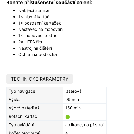
Bohaté příslušenství součástí balení:
Nabíjecí stanice
1× hlavní kartáč
1× postranní kartáček
Nástavec na mopování
1× mopovací textilie
2× HEPA filtr
Nástroj na čištění
Ochranná podložka
TECHNICKÉ PARAMETRY
Typ navigace
laserová
Výška
99 mm
Výdrž baterií až
150 min.
Rotační kartáč
Typ ovládání
aplikace, na přístroji
Počet programů
4