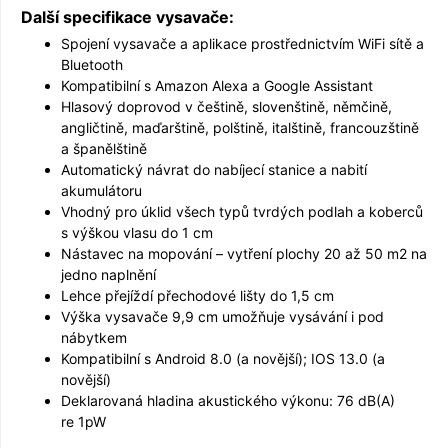
Další specifikace vysavače:
Spojení vysavače a aplikace prostřednictvím WiFi sítě a
Bluetooth
Kompatibilní s Amazon Alexa a Google Assistant
Hlasový doprovod v češtině, slovenštině, němčině,
angličtině, maďarštině, polštině, italštině, francouzštině
a španělštině
Automatický návrat do nabíjecí stanice a nabití
akumulátoru
Vhodný pro úklid všech typů tvrdých podlah a koberců
s výškou vlasu do 1 cm
Nástavec na mopování – vytření plochy 20 až 50 m2 na
jedno naplnění
Lehce přejíždí přechodové lišty do 1,5 cm
Výška vysavače 9,9 cm umožňuje vysávání i pod
nábytkem
Kompatibilní s Android 8.0 (a novější); IOS 13.0 (a
novější)
Deklarovaná hladina akustického výkonu: 76 dB(A)
re 1pW