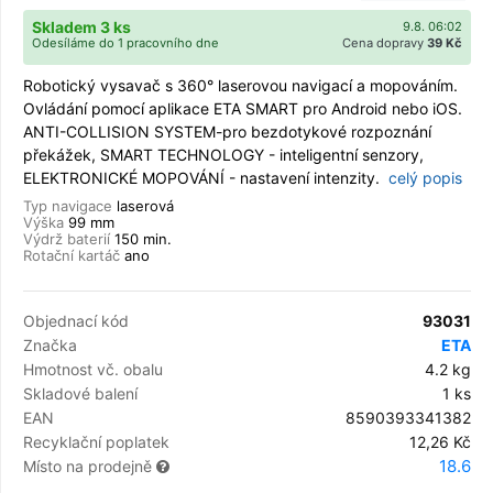
Skladem 3 ks
9.8. 06:02
Odesíláme do 1 pracovního dne
Cena dopravy
39 Kč
Robotický vysavač s 360° laserovou navigací a mopováním.
Ovládání pomocí aplikace ETA SMART pro Android nebo iOS.
ANTI-COLLISION SYSTEM-pro bezdotykové rozpoznání
překážek, SMART TECHNOLOGY - inteligentní senzory,
ELEKTRONICKÉ MOPOVÁNÍ - nastavení intenzity.
celý popis
Typ navigace
laserová
Výška
99 mm
Výdrž baterií
150 min.
Rotační kartáč
ano
Objednací kód
93031
Značka
ETA
Hmotnost vč. obalu
4.2 kg
Skladové balení
1 ks
EAN
8590393341382
Recyklační poplatek
12,26 Kč
18.6
Místo na prodejně