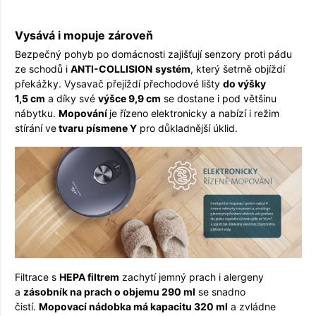
Vysává i mopuje zároveň
Bezpečný pohyb po domácnosti zajišťují senzory proti pádu
ze schodů i
ANTI-COLLISION
sys­tém
, který šetrně objíždí
překážky. Vysavač přejíždí přechodové lišty
do výšky
1,5 cm
a díky své
výšce 9,9 cm
se dostane i pod většinu
nábytku.
Mopo­vání
je řízeno elektronicky a nabízí i režim
stírání ve
tvaru písmene Y
pro důkladnější úklid.
Filtrace s
HEPA filtrem
zachytí jemný prach i alergeny
a
zásobník na prach o objemu 290 ml
se snadno
čistí.
Mopovací nádobka má kapacitu 320 ml
a zvládne