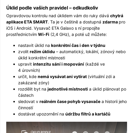
Úklid podle vašich pravidel – odkudkoliv
Opravdovou kontrolu nad úklidem vám do ruky dává
chytrá
aplikace ETA SMART
. Ta je v češtině a dostupná
zdar­ma
pro
iOS i Android. Vysavač ETA Galaxo s ní propojíte
prostřednictvím
Wi-Fi
(2,4 GHz), a poté už můžete:
nastavit úklid na
konkrétní čas i den v týdnu
zvolit
režim úklidu
– automatický, lokální, zónový nebo
úklid konkrétní místnosti
upravit
intenzitu sání i mopování
(každé ve
4 úrovních)
určit, kde
nemá vysávat ani vytírat
(virtuální zdi a
zakázané zóny)
rozdělit byt na
jednotlivé místnosti
a úklid plánovat po
částech
sledovat v
reálném čase pohyb vysavače
a historii jeho
činností
dostávat upozornění na
údržbu filtrů a kartáčů