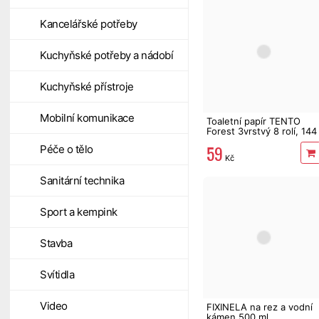
Kancelářské potřeby
Kuchyňské potřeby a nádobí
Kuchyňské přístroje
Mobilní komunikace
Toaletní papír TENTO
Forest 3vrstvý 8 rolí, 144
m
59
Péče o tělo
Kč
Sanitární technika
Sport a kempink
Stavba
Svítidla
Video
FIXINELA na rez a vodní
kámen 500 ml