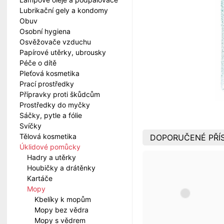
Lubrikační gely a kondomy
Obuv
Osobní hygiena
Osvěžovače vzduchu
Papírové utěrky, ubrousky
Péče o dítě
Pleťová kosmetika
Prací prostředky
Přípravky proti škůdcům
Prostředky do myčky
Sáčky, pytle a fólie
Svíčky
Tělová kosmetika
DOPORUČENÉ PŘÍ
Úklidové pomůcky
Hadry a utěrky
Houbičky a drátěnky
Kartáče
Mopy
Kbelíky k mopům
Mopy bez vědra
Mopy s vědrem