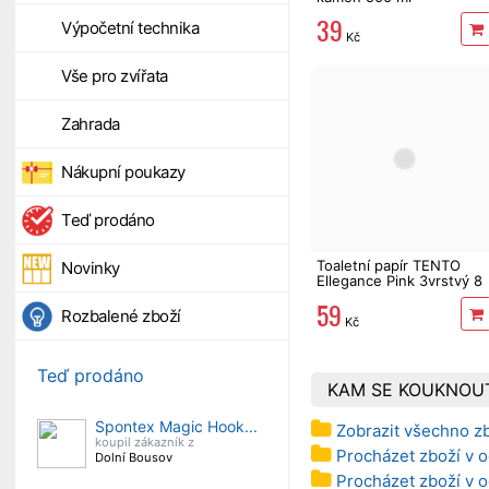
39
Výpočetní technika
Kč
Vše pro zvířata
Zahrada
Nákupní poukazy
Teď prodáno
Toaletní papír TENTO
Novinky
Ellegance Pink 3vrstvý 8
rolí, 144 m
59
Rozbalené zboží
Kč
Teď prodáno
KAM SE KOUKNOU
Spontex Magic Hook...
Zobrazit všechno zb
koupil zákazník z
Procházet zboží v 
Dolní Bousov
Procházet zboží v 