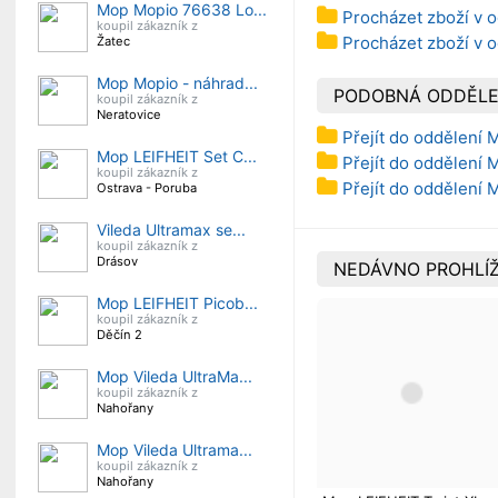
Mop Mopio 76638 Lo...
Procházet zboží v 
koupil zákazník z
Procházet zboží v 
Žatec
Mop Mopio - náhrad...
PODOBNÁ ODDĚLE
koupil zákazník z
Neratovice
Přejít do oddělení
Mop LEIFHEIT Set C...
Přejít do oddělení
koupil zákazník z
Přejít do oddělení
Ostrava - Poruba
Vileda Ultramax se...
koupil zákazník z
Drásov
NEDÁVNO PROHLÍŽ
Mop LEIFHEIT Picob...
koupil zákazník z
Děčín 2
Mop Vileda UltraMa...
koupil zákazník z
Nahořany
Mop Vileda Ultrama...
koupil zákazník z
Nahořany