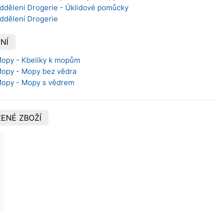
oddělení Drogerie - Úklidové pomůcky
oddělení Drogerie
NÍ
 Mopy - Kbelíky k mopům
 Mopy - Mopy bez vědra
 Mopy - Mopy s vědrem
ENÉ ZBOŽÍ