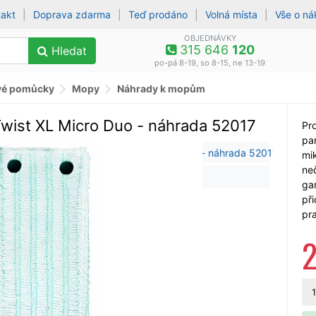
takt
|
Doprava zdarma
|
Teď prodáno
|
Volná místa
|
Vše o n
OBJEDNÁVKY
315 646
120
Hledat
po-pá 8-19, so 8-15, ne 13-19
vé pomůcky
Mopy
Náhrady k mopům
wist XL Micro Duo - náhrada 52017
Pro
par
mi
neč
gar
př
pr
1