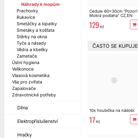
Náhrady k mopům
Prachovky
Cedule 60x30cm "Pozor!
Mokrá podlaha" CZ,EN
Rukavice
129
Smetáčky a lopatky
Kč
Smetáky a košťata
Stěrky na okna
Tyče a násady
ČASTO SE KUPUJE
Vědra a kbelíky
Zametače
Ústní hygiena
Velikonoce
Vlasová kosmetika
Vše pro zvířata
Zapalovače
Zdravotnické potřeby
Dílna
10x houbička na nádobí
17
Elektropříslušenství
Kč
Hračky