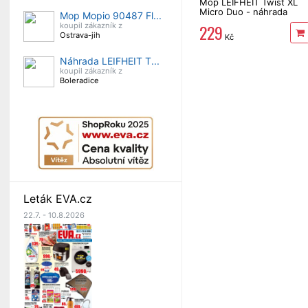
Mop LEIFHEIT Twist XL
Micro Duo - náhrada
Mop Mopio 90487 Fl...
52017
229
koupil zákazník z
Ostrava-jih
Kč
Náhrada LEIFHEIT T...
koupil zákazník z
Boleradice
Leták EVA.cz
22.7. - 10.8.2026