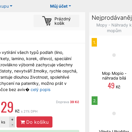
ákupu
Můj účet
Nejprodávaněj
Prázdný
košík
Mopy - Náhrady k
mopům
1.
 vytírání všech typů podlah (lino,
kety, lamino, korek, dřevo), speciální
krovlákno výborně zachycuje všechny
istoty, nevytváří žmolky, rychle osychá,
Mop Mopio -
antuje dlouhou životnost, spolehlivé
náhrada bílá
49
ichycení na patentky, možno prát v
Kč
ačce bez aviv�
celý popis
229
2.
Doprava
39 Kč
Kč
s 21% DPH
+
Do košíku
ks
-
Vileda UltraMax