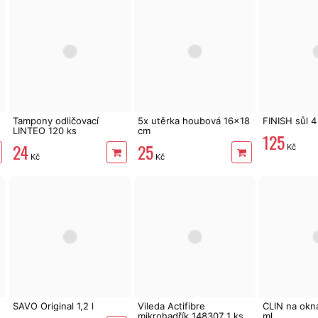
Tampony odličovací
5x utěrka houbová 16x18
FINISH sůl 4
LINTEO 120 ks
cm
125
24
25
Kč
Kč
Kč
SAVO Original 1,2 l
Vileda Actifibre
CLIN na okn
mikrohadřík 148307 1 ks
ml