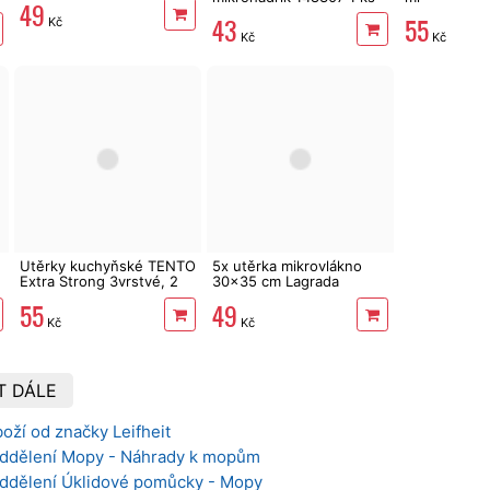
49
43
55
Kč
Kč
Kč
Utěrky kuchyňské TENTO
5x utěrka mikrovlákno
Extra Strong 3vrstvé, 2
30x35 cm Lagrada
role, 34 m
multifunkční UM01
55
49
Kč
Kč
T DÁLE
oží od značky Leifheit
oddělení Mopy - Náhrady k mopům
oddělení Úklidové pomůcky - Mopy