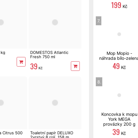
199
Kč
7.
 kg
DOMESTOS Atlantic
Mop Mopio -
Fresh 750 ml
náhrada bílo-zelen
49
39
Kč
Kč
8.
Koncovka k mopu
York MEGA
provázky 200 g
39
a Citrus 500
Toaletní papír DELUXO
Kč
2vrstvý 8 rolí, 158 m