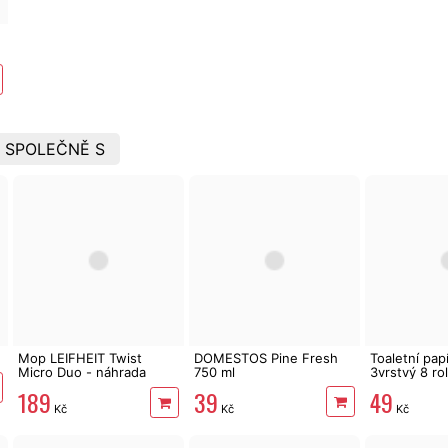
 SPOLEČNĚ S
Mop LEIFHEIT Twist
DOMESTOS Pine Fresh
Toaletní pa
Micro Duo - náhrada
750 ml
3vrstvý 8 rol
55320
39
49
189
Kč
Kč
Kč