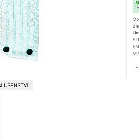
S
Od
Ob
Zn
Hm
Sk
EA
Mí
SLUŠENSTVÍ