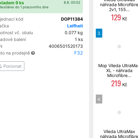
kladem 9 ks
8.8. 00:02
náhrada Microfibr
esíláme do 1 pracovního dne
2v1, 155...
129
Kč
jednací kód
DOP11384
ačka
Leifheit
otnost vč. obalu
0.077 kg
3.
ladové balení
1 ks
N
4006501520173
F32
sto na prodejně
Mop Vileda UltraMa
Porovnat
XL - náhrada
Microfibre...
219
Kč
4.
Vileda UltraMax
náhrada Microfibr