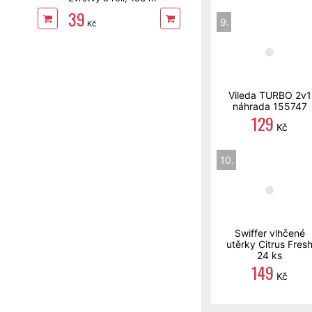
39
9.
Kč
Vileda TURBO 2v1
náhrada 155747
129
Kč
10.
Swiffer vlhčené
utěrky Citrus Fres
24 ks
149
Kč