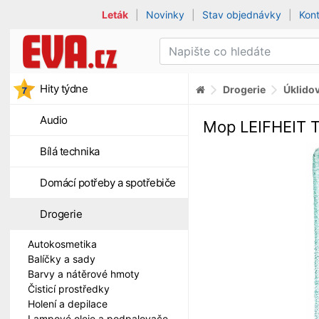
Leták
|
Novinky
|
Stav objednávky
|
Kon
Hity týdne
Drogerie
Úklido
Audio
Mop LEIFHEIT T
Bílá technika
Domácí potřeby a spotřebiče
Drogerie
Autokosmetika
Balíčky a sady
Barvy a nátěrové hmoty
Čisticí prostředky
Holení a depilace
Lampové oleje a podpalovače