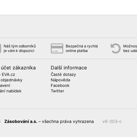
Náš tým odborníků
Bezpečná a rychlá
Možnost
je vám k dispozici
online platba
bez udá
 účet zákazníka
Další informace
 EVA.cz
Časté dotazy
 objednávky
Nápověda
avení
Facebook
lání nabídek
Twitter
26
Zásobování a.s.
– všechna práva vyhrazena
v6-203-c