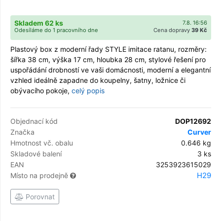
Skladem 62 ks
7.8. 16:56
Odesíláme do 1 pracovního dne
Cena dopravy
39 Kč
Plastový box z moderní řady STYLE imitace ratanu, rozměry:
šířka 38 cm, výška 17 cm, hloubka 28 cm, stylové řešení pro
uspořádání drobností ve vaši domácnosti, moderní a elegantní
vzhled ideálně zapadne do koupelny, šatny, ložnice či
obývacího pokoje,
celý popis
Objednací kód
DOP12692
Značka
Curver
Hmotnost vč. obalu
0.646 kg
Skladové balení
3 ks
EAN
3253923615029
H29
Místo na prodejně
Porovnat