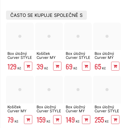
krémový
00708-885
00709-885
ČASTO SE KUPUJE SPOLEČNĚ S
Box úložný
Košíček
Box úložný
Box úložný
Curver STYLE
Curver MY
Curver STYLE
Curver MY
M hnědý
STYLE A6
S hnědý
STYLE S
129
39
69
65
03615-210
krémový
03614-210
krémový
Kč
Kč
Kč
Kč
00097-885
03610-885
Košíček
Box úložný
Box úložný
Box úložný
Curver MY
Curver STYLE
Curver MY
Curver STYLE
STYLE A4
L hnědý
STYLE SQR
s víkem M
79
159
149
255
krémový
03616-210
krémový
tm.hnědý
Kč
Kč
Kč
Kč
00095-885
03613-885
03618-210