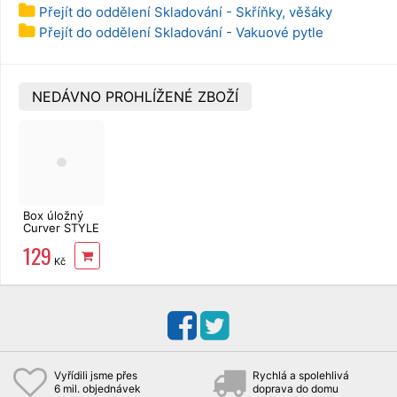
Přejít do oddělení Skladování - Skříňky, věšáky
Přejít do oddělení Skladování - Vakuové pytle
NEDÁVNO PROHLÍŽENÉ ZBOŽÍ
Box úložný
Curver STYLE
M krémový
129
03615-885
Kč
Vyřídili jsme přes
Rychlá a spolehlivá
6 mil. objednávek
doprava do domu