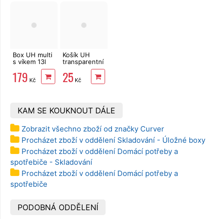
Box UH multi
Košík UH
s víkem 13l
transparentní
obdelník
18,3 x 6,2 x
179
25
14 cm
Kč
Kč
KAM SE KOUKNOUT DÁLE
Zobrazit všechno zboží od značky Curver
Procházet zboží v oddělení Skladování - Úložné boxy
Procházet zboží v oddělení Domácí potřeby a
spotřebiče - Skladování
Procházet zboží v oddělení Domácí potřeby a
spotřebiče
PODOBNÁ ODDĚLENÍ