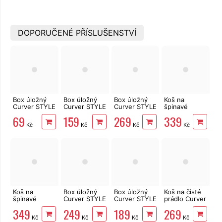
DOPORUČENÉ PŘÍSLUŠENSTVÍ
Box úložný
Box úložný
Box úložný
Koš na
Curver STYLE
Curver STYLE
Curver STYLE
špinavé
S krémový
L krémový
s víkem L
prádlo Curver
69
159
269
339
03614-885
03616-885
krémový
RATTAN
Kč
Kč
Kč
Kč
03619-885
STYLE 60 l
krémový
00707-885
Koš na
Box úložný
Box úložný
Koš na čisté
špinavé
Curver STYLE
Curver STYLE
prádlo Curver
prádlo Curver
s víkem M
s víkem S
RATTAN
349
249
189
269
RATTAN
krémový
krémový
STYLE 45l
Kč
Kč
Kč
Kč
STYLE 40l
03618-885
03617-885
krémový