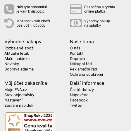
Náš tým odborníků
Bezpečná a rychlá
je vám k dispozici
online platba
Možnost vrátit zboží
Výhodný nákup
bez udání důvodu
na splátky
Výhodné nákupy
Naše firma
Rozbalené zboží
O nás
Aktuální leták
Kontakt
Akční nabídka
Doprava
Novinky
Nákupní řád
Doprava zdarma
Reklamační řád
Ochrana soukromí
Můj účet zákazníka
Další informace
Moje EVA.cz
Časté dotazy
Stav objednávky
Nápověda
Nastavení
Facebook
Zasílání nabídek
Twitter