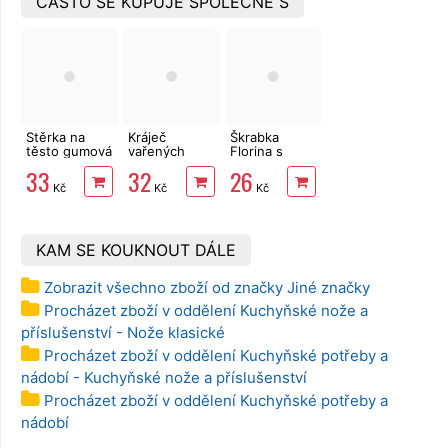
ČASTO SE KUPUJE SPOLEČNĚ S
Stěrka na
Kráječ
Škrabka
těsto gumová
vařených
Florina s
25x5 cm
brambor
příčnou
33
32
26
struna
čepelí, rovné
Kč
Kč
Kč
ostří
KAM SE KOUKNOUT DÁLE
Zobrazit všechno zboží od značky Jiné značky
Procházet zboží v oddělení Kuchyňské nože a
příslušenství - Nože klasické
Procházet zboží v oddělení Kuchyňské potřeby a
nádobí - Kuchyňské nože a příslušenství
Procházet zboží v oddělení Kuchyňské potřeby a
nádobí