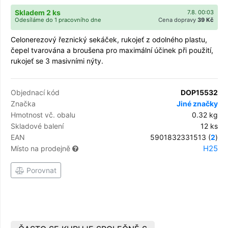
Skladem 2 ks
7.8. 00:03
Odesíláme do 1 pracovního dne
Cena dopravy
39 Kč
Celonerezový řeznický sekáček, rukojeť z odolného plastu,
čepel tvarována a broušena pro maximální účinek při použití,
rukojeť se 3 masivními nýty.
Objednací kód
DOP15532
Značka
Jiné značky
Hmotnost vč. obalu
0.32 kg
Skladové balení
12 ks
EAN
5901832331513 (
2
)
H25
Místo na prodejně
Porovnat