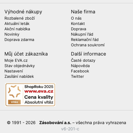
Výhodné nákupy
Naše firma
Rozbalené zboží
O nás
Aktuální leták
Kontakt
Akční nabídka
Doprava
Novinky
Nákupní řád
Doprava zdarma
Reklamační řád
Ochrana soukromí
Můj účet zákazníka
Další informace
Moje EVA.cz
Časté dotazy
Stav objednávky
Nápověda
Nastavení
Facebook
Zasílání nabídek
Twitter
© 1991 - 2026
Zásobování a.s.
– všechna práva vyhrazena
v6-201-c