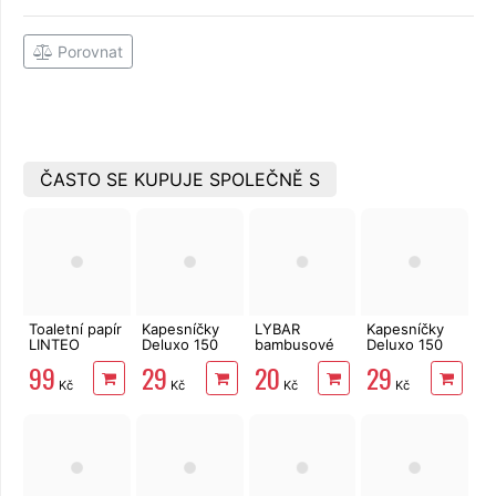
Porovnat
ČASTO SE KUPUJE SPOLEČNĚ S
Toaletní papír
Kapesníčky
LYBAR
Kapesníčky
LINTEO
Deluxo 150
bambusové
Deluxo 150
3vrstvý 16
ks 3vrstvé v
vatové
ks 3vrstvé v
99
29
20
29
rolí, 240 m
krabičce,
tyčinky 200
krabičce,
Kč
Kč
Kč
Kč
šedé květy
ks
zvířátka