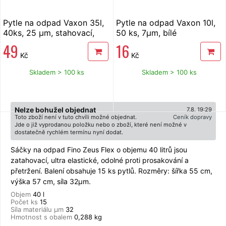
Pytle na odpad Vaxon 35l,
Pytle na odpad Vaxon 10l,
40ks, 25 µm, stahovací,
50 ks, 7µm, bílé
vůně citronu, khaki
49
16
Kč
Kč
Skladem > 100 ks
Skladem > 100 ks
Nelze bohužel objednat
7.8. 19:29
Toto zboží není v tuto chvíli možné objednat.
Ceník dopravy
Jde o již vyprodanou položku nebo o zboží, které není možné v
dostatečně rychlém termínu nyní dodat.
Sáčky na odpad Fino Zeus Flex o objemu 40 litrů jsou
zatahovací, ultra elastické, odolné proti prosakování a
přetržení. Balení obsahuje 15 ks pytlů. Rozměry: šířka 55 cm,
výška 57 cm, síla 32µm.
Objem
40 l
Počet ks
15
Síla materiálu µm
32
Hmotnost s obalem
0,288 kg