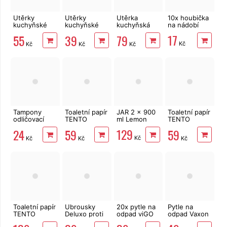
Utěrky
Utěrky
Utěrka
10x houbička
kuchyňské
kuchyňské
kuchyňská
na nádobí
TENTO Extra
Big Soft
VELVET
17
55
39
79
Strong
Clean
Turbo
Kč
Kč
Kč
Kč
3vrstvé, 2
2vrstvé, 4
3vrstvá, 1
role, 34 m
role, 41 m
role, 78 m
Tampony
Toaletní papír
JAR 2 x 900
Toaletní papír
odličovací
TENTO
ml Lemon
TENTO
LINTEO 120
Forest
Ellegance
129
24
59
59
ks
3vrstvý 8 rolí,
Pink 3vrstvý
Kč
Kč
Kč
Kč
144 m
8 rolí, 144 m
Toaletní papír
Ubrousky
20x pytle na
Pytle na
TENTO
Deluxo proti
odpad viGO
odpad Vaxon
Family
zabarvení
zatahovací
35l, 40ks, 25