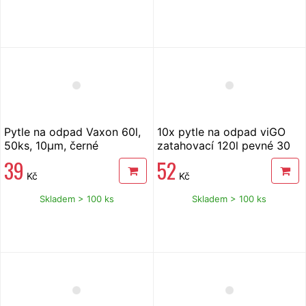
Pytle na odpad Vaxon 60l,
10x pytle na odpad viGO
50ks, 10µm, černé
zatahovací 120l pevné 30
µm
39
52
Kč
Kč
Skladem > 100 ks
Skladem > 100 ks