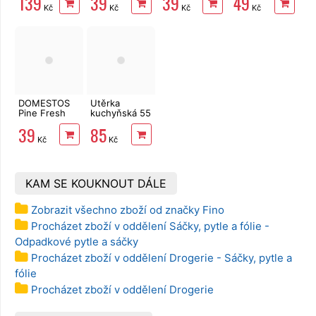
139
39
39
49
Delicate
prádla 20 ks
35l, pevné
µm,
Kč
Kč
Kč
Kč
3vrstvý 24
22µm
stahovací,
rolí, 337 m
vůně citronu,
khaki
DOMESTOS
Utěrka
Pine Fresh
kuchyňská 55
750 ml
m 3-vrstvá
39
85
TENTO
Kč
Kč
COMPLEX
3in1
KAM SE KOUKNOUT DÁLE
Zobrazit všechno zboží od značky Fino
Procházet zboží v oddělení Sáčky, pytle a fólie -
Odpadkové pytle a sáčky
Procházet zboží v oddělení Drogerie - Sáčky, pytle a
fólie
Procházet zboží v oddělení Drogerie