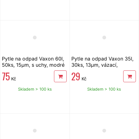
Pytle na odpad Vaxon 60l,
Pytle na odpad Vaxon 35l,
50ks, 15µm, s uchy, modré
30ks, 13µm, vázací,
fialové,levandule
75
29
Kč
Kč
Skladem > 100 ks
Skladem > 100 ks