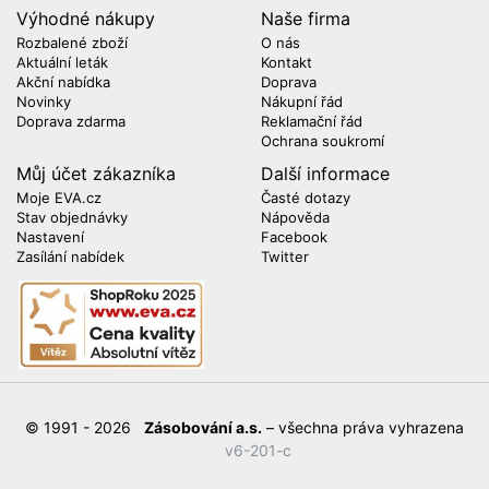
Výhodné nákupy
Naše firma
Rozbalené zboží
O nás
Aktuální leták
Kontakt
Akční nabídka
Doprava
Novinky
Nákupní řád
Doprava zdarma
Reklamační řád
Ochrana soukromí
Můj účet zákazníka
Další informace
Moje EVA.cz
Časté dotazy
Stav objednávky
Nápověda
Nastavení
Facebook
Zasílání nabídek
Twitter
© 1991 - 2026
Zásobování a.s.
– všechna práva vyhrazena
v6-201-c