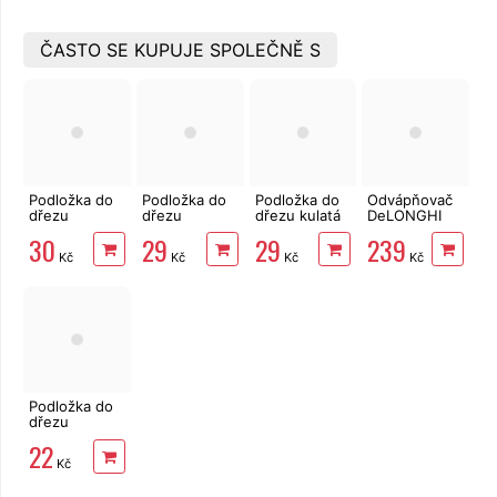
ČASTO SE KUPUJE SPOLEČNĚ S
Podložka do
Podložka do
Podložka do
Odvápňovač
dřezu
dřezu
dřezu kulatá
DeLONGHI
34x34cm
hranatá 30,5
33cm
Eco Decalk
30
29
29
239
x 30,5 cm
DLSC 500 pro
Kč
Kč
Kč
Kč
kávovary,
500 ml
Podložka do
dřezu
30x26cm
22
Kč