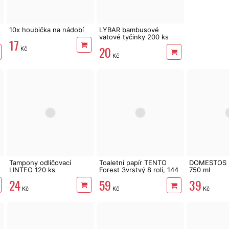
10x houbička na nádobí
LYBAR bambusové
vatové tyčinky 200 ks
17
20
Kč
Kč
Tampony odličovací
Toaletní papír TENTO
DOMESTOS P
LINTEO 120 ks
Forest 3vrstvý 8 rolí, 144
750 ml
m
24
39
59
Kč
Kč
Kč