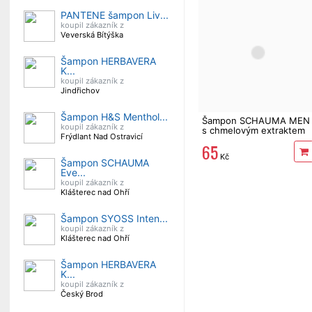
PANTENE šampon Liv...
koupil zákazník z
Veverská Bítýška
Šampon HERBAVERA
K...
koupil zákazník z
Jindřichov
Šampon H&S Menthol...
Šampon SCHAUMA MEN
koupil zákazník z
s chmelovým extraktem
Frýdlant Nad Ostravicí
400 ml
65
Kč
Šampon SCHAUMA
Eve...
koupil zákazník z
Klášterec nad Ohří
Šampon SYOSS Inten...
koupil zákazník z
Klášterec nad Ohří
Šampon HERBAVERA
K...
koupil zákazník z
Český Brod