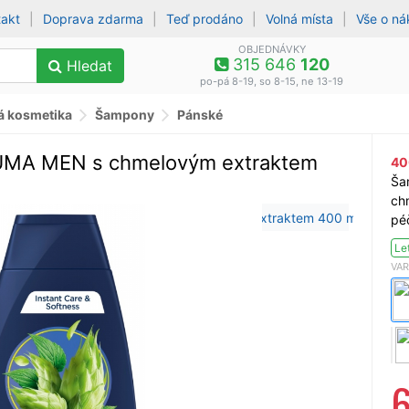
takt
|
Doprava zdarma
|
Teď prodáno
|
Volná místa
|
Vše o n
OBJEDNÁVKY
315 646
120
Hledat
po-pá 8-19, so 8-15, ne 13-19
á kosmetika
Šampony
Pánské
MA MEN s chmelovým extraktem
40
Ša
ch
pé
Le
VAR