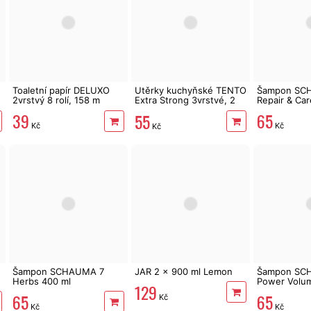
Toaletní papír DELUXO
Utěrky kuchyňské TENTO
Šampon SC
2vrstvý 8 rolí, 158 m
Extra Strong 3vrstvé, 2
Repair & Car
role, 34 m
39
65
55
Kč
Kč
Kč
Šampon SCHAUMA 7
JAR 2 x 900 ml Lemon
Šampon SC
Herbs 400 ml
Power Volu
129
65
65
Kč
Kč
Kč