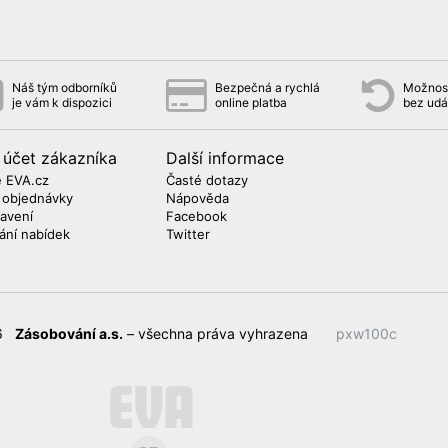
Náš tým odborníků
Bezpečná a rychlá
Možnost
je vám k dispozici
online platba
bez udá
 účet zákazníka
Další informace
 EVA.cz
Časté dotazy
 objednávky
Nápověda
avení
Facebook
lání nabídek
Twitter
26
Zásobování a.s.
– všechna práva vyhrazena
pxw100c