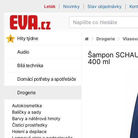
Leták
|
Novinky
|
Stav objednávky
|
Kon
Hity týdne
Drogerie
Vlasov
Audio
Šampon SCHAU
400 ml
Bílá technika
Domácí potřeby a spotřebiče
Drogerie
Autokosmetika
Balíčky a sady
Barvy a nátěrové hmoty
Čisticí prostředky
Holení a depilace
Lampové oleje a podpalovače