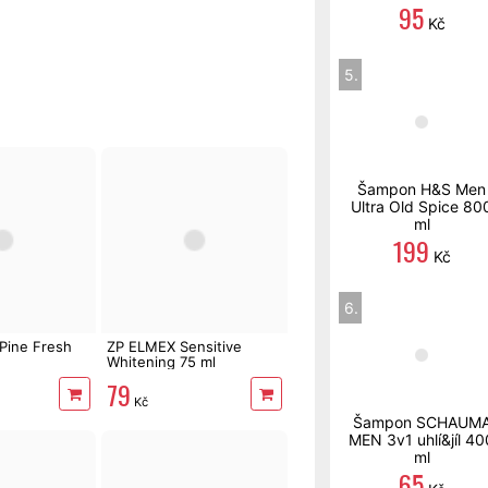
95
Kč
5.
Šampon H&S Men
Ultra Old Spice 80
ml
199
Kč
6.
ine Fresh
ZP ELMEX Sensitive
Whitening 75 ml
79
Kč
Šampon SCHAUM
MEN 3v1 uhlí&jíl 40
ml
65