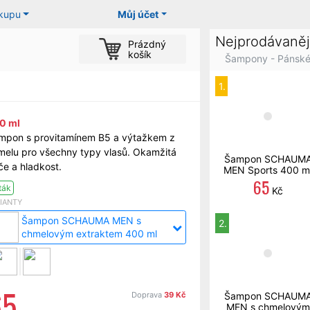
ákupu
Můj účet
Nejprodávaněj
Prázdný
košík
Šampony - Pánsk
1.
0 ml
mpon s provitamínem B5 a výtažkem z
melu pro všechny typy vlasů. Okamžitá
Šampon SCHAUM
če a hladkost.
MEN Sports 400 m
65
ták
Kč
IANTY
Šampon SCHAUMA MEN s
2.
chmelovým extraktem 400 ml
65
Doprava
39 Kč
Šampon SCHAUM
MEN s chmelovým