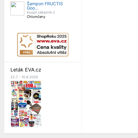
Šampon FRUCTIS
Goo...
koupil zákazník z
Chlumčany
Leták EVA.cz
22.7. - 10.8.2026