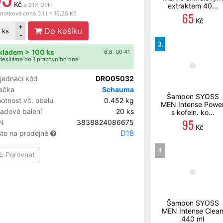
Kč
s 21% DPH
extraktem 40...
65
notková cena 0.1 l = 16,25 Kč
Kč
+
Do košíku
ks
-
3.
kladem > 100 ks
6.8. 00:41
esíláme do 1 pracovního dne
jednací kód
DRO05032
ačka
Schauma
Šampon SYOSS
otnost vč. obalu
0.452 kg
MEN Intense Powe
ladové balení
20 ks
s kofein. ko...
95
N
3838824086675
Kč
D18
sto na prodejně
4.
Porovnat
Šampon SYOSS
MEN Intense Clea
440 ml