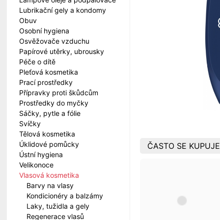
Lubrikační gely a kondomy
Obuv
Osobní hygiena
Osvěžovače vzduchu
Papírové utěrky, ubrousky
Péče o dítě
Pleťová kosmetika
Prací prostředky
Přípravky proti škůdcům
Prostředky do myčky
Sáčky, pytle a fólie
Svíčky
Tělová kosmetika
Úklidové pomůcky
ČASTO SE KUPUJE
Ústní hygiena
Velikonoce
Vlasová kosmetika
Barvy na vlasy
Kondicionéry a balzámy
Laky, tužidla a gely
Regenerace vlasů