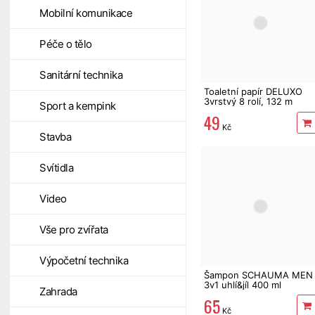
Mobilní komunikace
Péče o tělo
Sanitární technika
Toaletní papír DELUXO
3vrstvý 8 rolí, 132 m
Sport a kempink
49
Kč
Stavba
Svítidla
Video
Vše pro zvířata
Výpočetní technika
Šampon SCHAUMA MEN
3v1 uhlí&jíl 400 ml
Zahrada
65
Kč