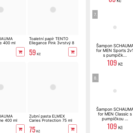
Kč
7.
HAUMA
Toaletní papír TENTO
e 400 ml
Ellegance Pink 3vrstvý 8
Šampon SCHAUM
rolí, 144 m
59
for MEN Sports 2v
Kč
s pumpičk...
109
Kč
8.
Šampon SCHAUM
for MEN Classic s
HAUMA
Zubní pasta ELMEX
pumpičkou ...
me 400 ml
Caries Protection 75 ml
109
75
Kč
Kč