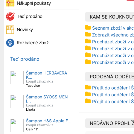
Nákupní poukazy
Teď prodáno
KAM SE KOUKNOU
Seznam zboží v akc
Novinky
Zobrazit všechno z
Procházet zboží v 
Rozbalené zboží
Procházet zboží v 
Procházet zboží v o
Teď prodáno
Procházet zboží v 
Šampon HERBAVERA
PODOBNÁ ODDĚLE
K...
koupil zákazník z
Tasovice
Přejít do oddělení
Přejít do oddělení
Šampon SYOSS MEN
I...
Přejít do oddělení
koupil zákazník z
Lhota
Šampon H&S Apple F...
NEDÁVNO PROHLÍŽ
koupil zákazník z
Osik 111