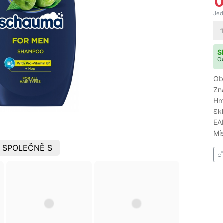
Jed
1
S
Od
Ob
Zn
Hm
Sk
EA
Mí
 SPOLEČNĚ S