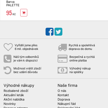
Barva
PALETTE
Deluxe 1-1
95
modročerný
Kč
Vyřídili jsme přes
Rychlá a spolehlivá
6 mil. objednávek
doprava do domu
Náš tým odborníků
Bezpečná a rychlá
je vám k dispozici
online platba
Možnost vrátit zboží
Výhodný nákup
bez udání důvodu
na splátky
Výhodné nákupy
Naše firma
Rozbalené zboží
O nás
Aktuální leták
Kontakt
Akční nabídka
Doprava
Novinky
Nákupní řád