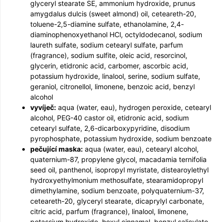
glyceryl stearate SE, ammonium hydroxide, prunus
amygdalus dulcis (sweet almond) oil, ceteareth-20,
toluene-2,5-diamine sulfate, ethanolamine, 2,4-
diaminophenoxy­ethanol HCl, octyldodecanol, sodium
laureth sulfate, sodium cetearyl sulfate, parfum
(fragrance), sodium sulfite, oleic acid, resorcinol,
glycerin, etidronic acid, carbomer, ascorbic acid,
potassium hydroxide, linalool, serine, sodium sulfate,
geraniol, citronellol, limonene, benzoic acid, benzyl
alcohol
vyvíječ:
aqua (water, eau), hydrogen peroxide, cetearyl
alcohol, PEG-40 castor oil, etidronic acid, sodium
cetearyl sulfate, 2,6-dicarboxypyridine, disodium
pyrophosphate, potassium hydroxide, sodium benzoate
pečující maska:
aqua (water, eau), cetearyl alcohol,
quaternium-87, propylene glycol, macadamia ternifolia
seed oil, panthenol, isopropyl myristate, distearoylethyl
hydroxyethylmonium methosulfate, stearamidopropyl
dimethylamine, sodium benzoate, polyquaternium-37,
ceteareth-20, glyceryl stearate, dicaprylyl carbonate,
citric acid, parfum (fragrance), linalool, limonene,
potassium hydroxide, hexyl cinnamal, benzyl salicylate,