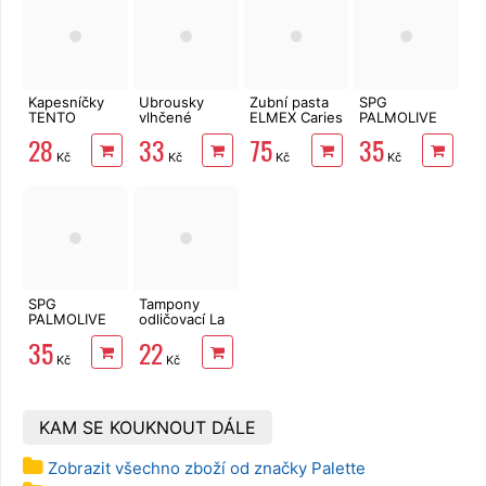
Kapesníčky
Ubrousky
Zubní pasta
SPG
TENTO
vlhčené
ELMEX Caries
PALMOLIVE
Sensitive
LINTEO
Protection 75
Sensitive 250
28
33
75
35
Aloe Vera
Univerzální
ml
ml
Kč
Kč
Kč
Kč
10x10 ks
40 ks
3vrstvé
SPG
Tampony
PALMOLIVE
odličovací La
Orchid & Milk
Prima 100 ks
35
22
250 ml
Kč
Kč
KAM SE KOUKNOUT DÁLE
Zobrazit všechno zboží od značky Palette