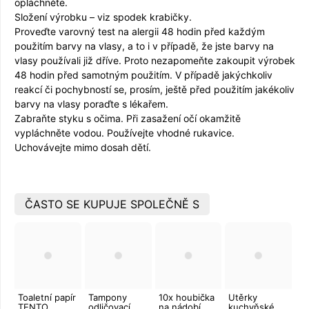
opláchněte.
Složení výrobku – viz spodek krabičky.
Proveďte varovný test na alergii 48 hodin před každým
použitím barvy na vlasy, a to i v případě, že jste barvy na
vlasy používali již dříve. Proto nezapomeňte zakoupit výrobek
48 hodin před samotným použitím. V případě jakýchkoliv
reakcí či pochybností se, prosím, ještě před použitím jakékoliv
barvy na vlasy poraďte s lékařem.
Zabraňte styku s očima. Při zasažení očí okamžitě
vypláchněte vodou. Používejte vhodné rukavice.
Uchovávejte mimo dosah dětí.
ČASTO SE KUPUJE SPOLEČNĚ S
Toaletní papír
Tampony
10x houbička
Utěrky
TENTO
odličovací
na nádobí
kuchyňské