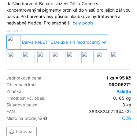
dalšího barvení. Bohaté složení Oil-in-Creme s
koncentrovanými pigmenty proniká do vlasů pro jejich zářivou
barvu. Po barvení vlasy působí hloubkově hydratovaně a
hedvábně hladce. Pro snadnější
celý popis
VARIANTY
Barva PALETTE Deluxe 1-1 modročerný
Jednotková cena
1 ks = 95 Kč
Objednací kód
DRO05271
Značka
Palette
Hmotnost vč. obalu
0.165 kg
Skladové balení
3 ks
EAN
3838824072944 (
2
)
C26
Místo na prodejně
Porovnat