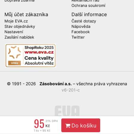
Doprava zdarma
Reklamační řád
Ochrana soukromí
Můj účet zákazníka
Další informace
Moje EVA.cz
Časté dotazy
Stav objednávky
Nápověda
Nastavení
Facebook
Zasílání nabídek
Twitter
© 1991 - 2026
Zásobování a.s.
– všechna práva vyhrazena
v6-201-c
95
21% DPH
Do košíku
Kč
1 ks = 95 Kč