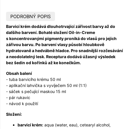
PODROBNÝ POPIS
Barvicí krém dodává dlouhotrvající zářivost barvy až do
dalšího barvení. Bohaté složení Oil-in-Creme
s koncentrovanými pigmenty proniká do vlasů pro jejich
zářivou barvu. Po barvení vlasy působí hloubkově
hydratovaně a hedvábně hladce. Pro snadnější rozčesávání
a neodolatelný lesk. Receptura dodává úžasný výsledek
bez šedin od kořínků až ke konečkům.
Obsah balení
- tuba barvicího krému 50 ml
- aplikační lahvička s vyvíječem 50 ml (1:1)
- sáček s pečující maskou 15 ml
- pár rukavic
- návod k použití
Složení:
barvicí krém:
aqua (water, eau), cetearyl alcohol,