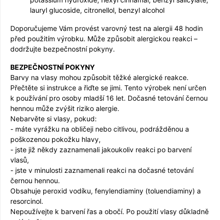
lauryl glucoside, citronellol, benzyl alcohol
Doporučujeme Vám provést varovný test na alergii 48 hodin
před použitím výrobku. Může způsobit alergickou reakci –
dodržujte bezpečnostní pokyny.
BEZPEČNOSTNÍ POKYNY
Barvy na vlasy mohou způsobit těžké alergické reakce.
Přečtěte si instrukce a řiďte se jimi. Tento výrobek není určen
k používání pro osoby mladší 16 let. Dočasné tetování černou
hennou může zvýšit riziko alergie.
Nebarvěte si vlasy, pokud:
- máte vyrážku na obličeji nebo citlivou, podrážděnou a
poškozenou pokožku hlavy,
- jste již někdy zaznamenali jakoukoliv reakci po barvení
vlasů,
- jste v minulosti zaznamenali reakci na dočasné tetování
černou hennou.
Obsahuje peroxid vodíku, fenylendiaminy (toluendiaminy) a
resorcinol.
Nepoužívejte k barvení řas a obočí. Po použití vlasy důkladně