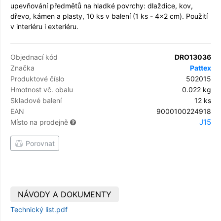
upevňování předmětů na hladké povrchy: dlaždice, kov,
dřevo, kámen a plasty, 10 ks v balení (1 ks - 4x2 cm). Použití
v interiéru i exteriéru.
Objednací kód
DRO13036
Značka
Pattex
Produktové číslo
502015
Hmotnost vč. obalu
0.022 kg
Skladové balení
12 ks
EAN
9000100224918
J15
Místo na prodejně
Porovnat
NÁVODY A DOKUMENTY
Technický list.pdf