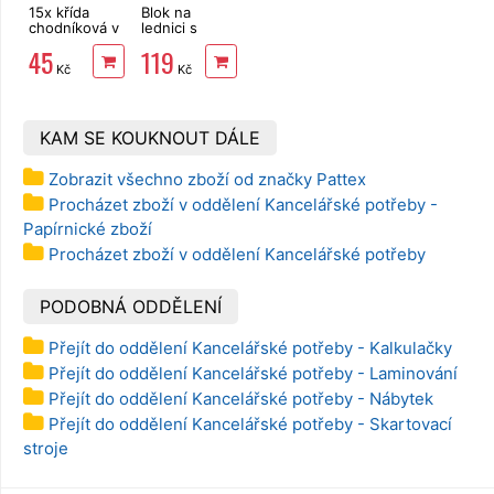
15x křída
Blok na
chodníková v
lednici s
kyblíku,
magnetem +
45
119
barevné
pero
Kč
Kč
SRDÍČKA
KAM SE KOUKNOUT DÁLE
Zobrazit všechno zboží od značky Pattex
Procházet zboží v oddělení Kancelářské potřeby -
Papírnické zboží
Procházet zboží v oddělení Kancelářské potřeby
PODOBNÁ ODDĚLENÍ
Přejít do oddělení Kancelářské potřeby - Kalkulačky
Přejít do oddělení Kancelářské potřeby - Laminování
Přejít do oddělení Kancelářské potřeby - Nábytek
Přejít do oddělení Kancelářské potřeby - Skartovací
stroje