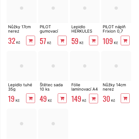
Nůžky 17cm
PILOT
Lepidlo
PILOT náplň
nerez
gumovací
HERKULES
Frixion 0,7
pero Frixion
250 g
mm - modrá
32
57
59
109
0,7 mm -
3 ks
Kč
Kč
Kč
Kč
modrá
Lepidlo tuhé
Štětec sada
Fólie
Nůžky 14cm
35g
10 ks
laminovací A4
nerez
80 mic,
19
49
30
149
transparentní,
Kč
Kč
Kč
Kč
100ks