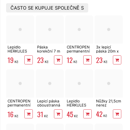
ČASTO SE KUPUJE SPOLEČNĚ S
Lepidlo
Páska
CENTROPEN
3x lepicí
HERKULES
korekční 7 m
permanentní
páska 20m x
tyčinka 15 g
x 7 mm
fix 1 mm
12mm
19
23
12
23
tenký černý
Kč
Kč
Kč
Kč
CENTROPEN
Lepicí páska
Lepidlo
Nůžky 21,5cm
permanentní
oboustranná
HERKULES
nerez
fix 0,6 mm
4 m x 18 mm
130 g
42
16
31
45
černý
Kč
Kč
Kč
Kč