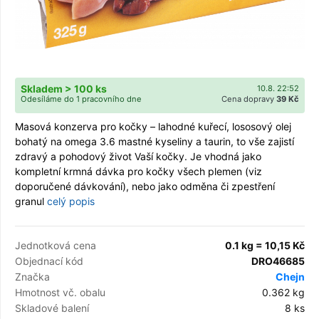
Skladem > 100 ks
10.8. 22:52
Odesíláme do 1 pracovního dne
Cena dopravy
39 Kč
Masová konzerva pro kočky – lahodné kuřecí, lososový olej
bohatý na omega 3.6 mastné kyseliny a taurin, to vše zajistí
zdravý a pohodový život Vaší kočky. Je vhodná jako
kompletní krmná dávka pro kočky všech plemen (viz
doporučené dávkování), nebo jako odměna či zpestření
granul
celý popis
Jednotková cena
0.1 kg = 10,15 Kč
Objednací kód
DRO46685
Značka
Chejn
Hmotnost vč. obalu
0.362 kg
Skladové balení
8 ks