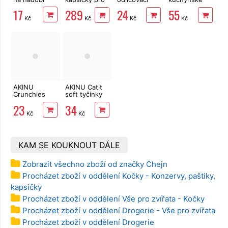
kočky
LINTEO 120
TENTO Extra
17
289
24
55
48x100 g
ks
Strong
Kč
Kč
Kč
Kč
(mix masa a
3vrstvé, 2
ryby)
role, 34 m
AKINU
AKINU Catit
Crunchies
soft tyčinky
Trio Mix pro
kočka krůtí s
23
34
kočky 50 g
játry 6 ks
Kč
Kč
KAM SE KOUKNOUT DÁLE
Zobrazit všechno zboží od značky Chejn
Procházet zboží v oddělení Kočky - Konzervy, paštiky,
kapsičky
Procházet zboží v oddělení Vše pro zvířata - Kočky
Procházet zboží v oddělení Drogerie - Vše pro zvířata
Procházet zboží v oddělení Drogerie