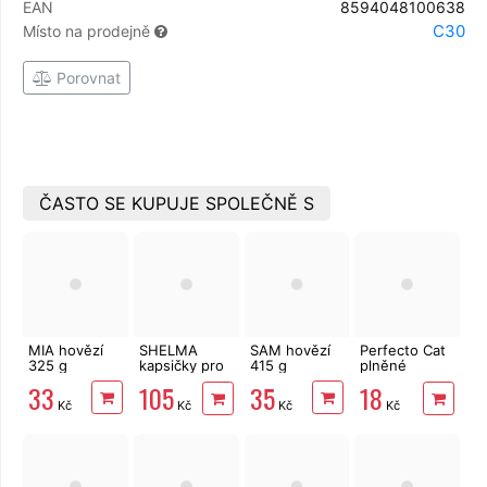
EAN
8594048100638
C30
Místo na prodejně
Porovnat
ČASTO SE KUPUJE SPOLEČNĚ S
MIA hovězí
SHELMA
SAM hovězí
Perfecto Cat
325 g
kapsičky pro
415 g
plněné
kočky 12x85
polštářky s
33
35
105
18
g (4 druhy
lososem 50 g
Kč
Kč
Kč
Kč
masa,
omáčka)