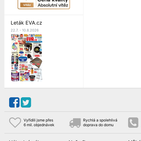
Leták EVA.cz
22.7. - 10.8.2026
Vyřídili jsme přes
Rychlá a spolehlivá
6 mil. objednávek
doprava do domu