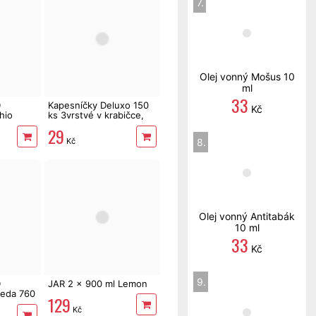
7.
Olej vonný Mošus 10
ml
33
D
Kapesníčky Deluxo 150
Kč
hio
ks 3vrstvé v krabičce,
38 PD
zvířátka
29
8.
Kč
Olej vonný Antitabák
10 ml
33
Kč
9.
D
JAR 2 x 900 ml Lemon
eda 760
129
Kč