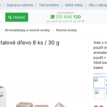
t
|
Doprava zdarma
|
Teď prodáno
|
Volná místa
|
Vše o náku
OBJEDNÁVKY
315 646
120
Hledat
po-pá 8-19, so 8-15, ne 13-19
Aromalampy a vonné vosky
Vonné vosky
alové dřevo 8 ks / 30 g
Vosk s v
použít d
aromala
použít v 
Vůně lze
balení.
VARIANTY