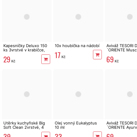
Kapesníčky Deluxo 150
10x houbička na nádobí
Aviváž TESORI 
ks 3vrstvé v krabičce,
´ORIENTE Musc
17
šedé květy
Bianco 760 ml 
29
69
Kč
Kč
Kč
Utěrky kuchyňské Big
Olej vonný Eukalyptus
Aviváž TESORI 
Soft Clean 2vrstvé, 4
10 ml
´ORIENTE Ayurv
role, 41 m
ml 38 PD
33
39
69