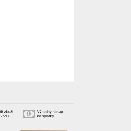
it zboží
Výhodný nákup
ůvodu
na splátky