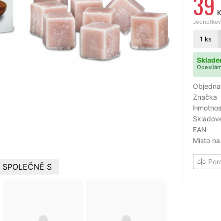
39
K
Jednotková
1
ks
Sklade
Odesílám
Objedna
Značka
Hmotnost
Skladové
EAN
Místo na
Por
 SPOLEČNĚ S