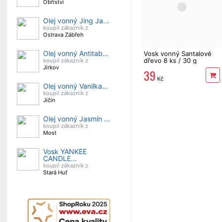
Obříství
Olej vonný Jing Ja...
koupil zákazník z
Ostrava Zábřeh
Olej vonný Antitab...
Vosk vonný Santalové
dřevo 8 ks / 30 g
koupil zákazník z
Jirkov
39
Kč
Olej vonný Vanilka...
koupil zákazník z
Jíčín
Olej vonný Jasmín ...
koupil zákazník z
Most
Vosk YANKEE
CANDLE...
koupil zákazník z
Stará Huť