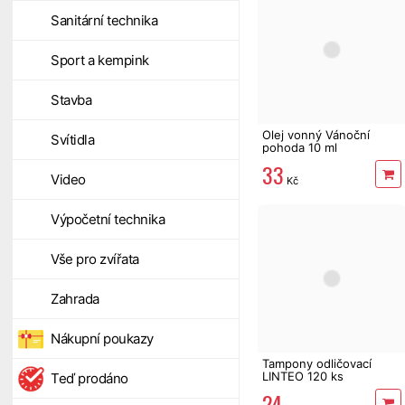
Sanitární technika
Sport a kempink
Stavba
Olej vonný Vánoční
Svítidla
pohoda 10 ml
33
Video
Kč
Výpočetní technika
Vše pro zvířata
Zahrada
Nákupní poukazy
Tampony odličovací
LINTEO 120 ks
Teď prodáno
24