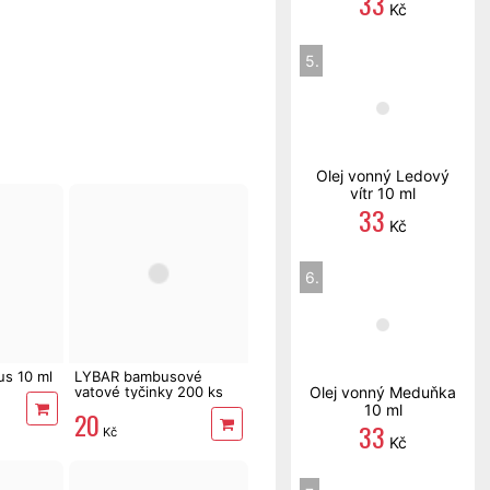
33
Kč
5.
Olej vonný Ledový
vítr 10 ml
33
Kč
6.
us 10 ml
LYBAR bambusové
vatové tyčinky 200 ks
Olej vonný Meduňka
10 ml
20
33
Kč
Kč