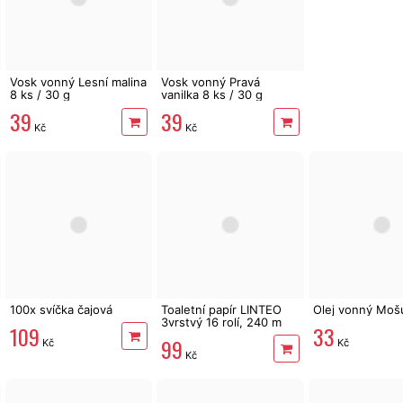
Vosk vonný Lesní malina
Vosk vonný Pravá
8 ks / 30 g
vanilka 8 ks / 30 g
39
39
Kč
Kč
100x svíčka čajová
Toaletní papír LINTEO
Olej vonný Moš
3vrstvý 16 rolí, 240 m
109
33
99
Kč
Kč
Kč