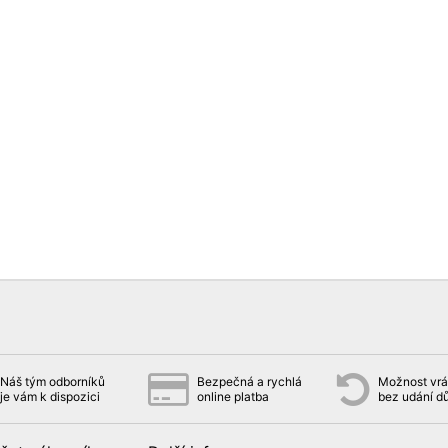
Náš tým odborníků
Bezpečná a rychlá
Možnost vrát
je vám k dispozici
online platba
bez udání d