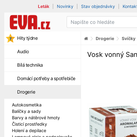
Leták
|
Novinky
|
Stav objednávky
|
Kontak
Hity týdne
Drogerie
Svíčky
Audio
Vosk vonný Sant
Bílá technika
Domácí potřeby a spotřebiče
Drogerie
Autokosmetika
Balíčky a sady
Barvy a nátěrové hmoty
Čisticí prostředky
Holení a depilace
Lampové oleje a podpalovače