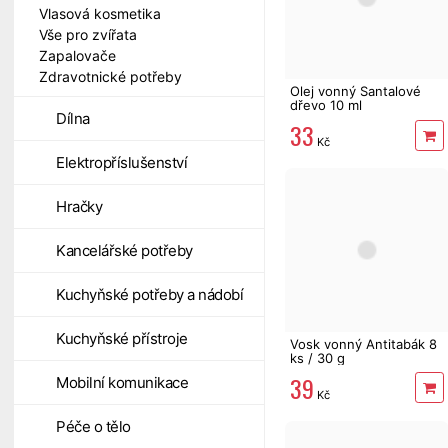
Vlasová kosmetika
Vše pro zvířata
Zapalovače
Zdravotnické potřeby
Olej vonný Santalové
dřevo 10 ml
Dílna
33
Kč
Elektropříslušenství
Hračky
Kancelářské potřeby
Kuchyňské potřeby a nádobí
Kuchyňské přístroje
Vosk vonný Antitabák 8
ks / 30 g
39
Mobilní komunikace
Kč
Péče o tělo