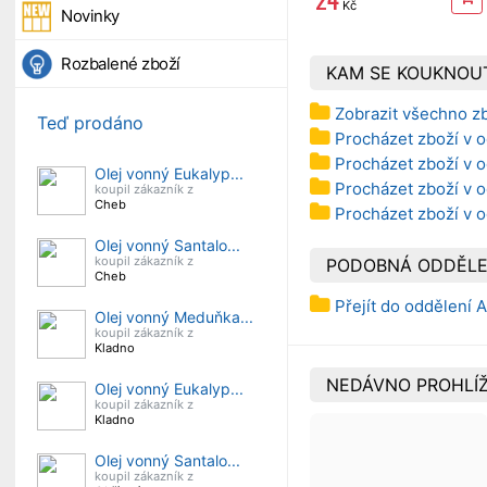
Kč
Novinky
Rozbalené zboží
KAM SE KOUKNOU
Zobrazit všechno z
Teď prodáno
Procházet zboží v 
Procházet zboží v 
Olej vonný Eukalyp...
Procházet zboží v o
koupil zákazník z
Cheb
Procházet zboží v 
Olej vonný Santalo...
koupil zákazník z
PODOBNÁ ODDĚLE
Cheb
Přejít do oddělení
Olej vonný Meduňka...
koupil zákazník z
Kladno
NEDÁVNO PROHLÍŽ
Olej vonný Eukalyp...
koupil zákazník z
Kladno
Olej vonný Santalo...
koupil zákazník z