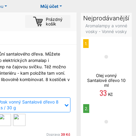
pu
Můj účet
Nejprodávanější
Prázdný
košík
Aromalampy a vonné
vosky - Vonné vosky
1.
ůní santalového dřeva. Můžete
o elektrických aromalap i
mp na čajovou svíčku. Též možno
interiéru - kam položíte tam voní.
Olej vonný
 libovolně kombinovat. 8 kostiček v
Santalové dřevo 10
ml
33
Kč
Vosk vonný Santalové dřevo 8
ks / 30 g
2.
Doprava
39 Kč