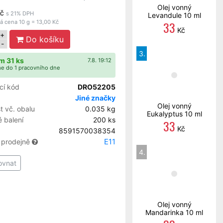
Olej vonný
č
s 21% DPH
Levandule 10 ml
 cena 10 g = 13,00 Kč
33
Kč
+
Do košíku
-
3.
m 31 ks
7.8. 19:12
e do 1 pracovního dne
cí kód
DRO52205
Jiné značky
Olej vonný
 vč. obalu
0.035 kg
Eukalyptus 10 ml
 balení
200 ks
33
Kč
8591570038354
E11
 prodejně
4.
ovnat
Olej vonný
Mandarinka 10 ml