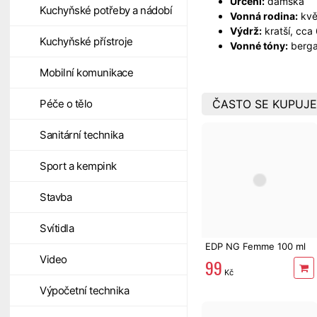
Určení:
dámská
Kuchyňské potřeby a nádobí
Vonná rodina:
kvě
Výdrž:
kratší, cca
Kuchyňské přístroje
Vonné tóny:
bergam
Mobilní komunikace
ČASTO SE KUPUJE
Péče o tělo
Sanitární technika
Sport a kempink
Stavba
Svítidla
EDP NG Femme 100 ml
Video
99
Kč
Výpočetní technika