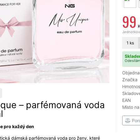
99
Jednotková
1
ks
Sklade
Odesílám
Objedna
Značka
Hmotnost
Skladové
EAN
ique – parfémovaná voda
Místo na
l
Por
ce pro každý den
ntická dámská parfémovaná voda pro ženy, které