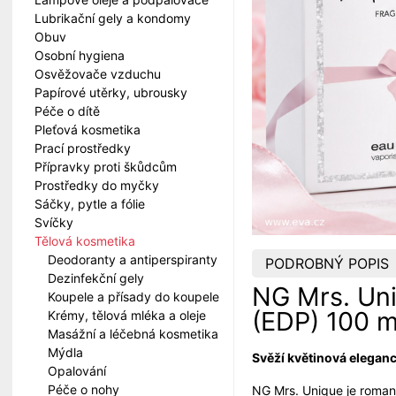
Lubrikační gely a kondomy
Obuv
Osobní hygiena
Osvěžovače vzduchu
Papírové utěrky, ubrousky
Péče o dítě
Pleťová kosmetika
Prací prostředky
Přípravky proti škůdcům
Prostředky do myčky
Sáčky, pytle a fólie
Svíčky
Tělová kosmetika
Deodoranty a antiperspiranty
PODROBNÝ POPIS
Dezinfekční gely
NG Mrs. Un
Koupele a přísady do koupele
(EDP) 100 m
Krémy, tělová mléka a oleje
Masážní a léčebná kosmetika
Mýdla
Svěží květinová elegan
Opalování
Péče o nohy
NG Mrs. Unique je roma