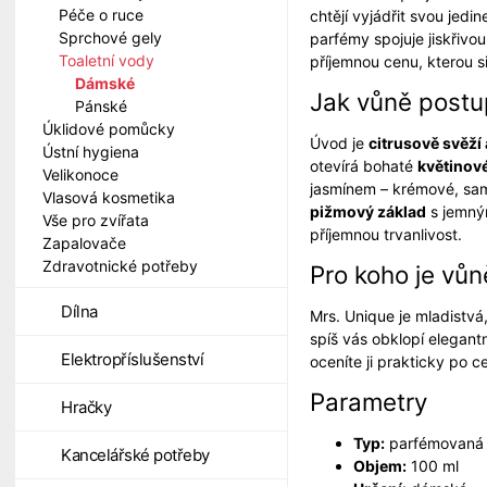
Péče o ruce
chtějí vyjádřit svou jedi
Sprchové gely
parfémy spojuje jiskřivo
Toaletní vody
příjemnou cenu, kterou s
Dámské
Jak vůně postu
Pánské
Úklidové pomůcky
Úvod je
citrusově svěží 
Ústní hygiena
otevírá bohaté
květinov
Velikonoce
jasmínem – krémové, sam
Vlasová kosmetika
pižmový základ
s jemný
Vše pro zvířata
příjemnou trvanlivost.
Zapalovače
Zdravotnické potřeby
Pro koho je vů
Dílna
Mrs. Unique je mladistvá,
spíš vás obklopí elegantn
Elektropříslušenství
oceníte ji prakticky po ce
Parametry
Hračky
Typ:
parfémovaná 
Kancelářské potřeby
Objem:
100 ml