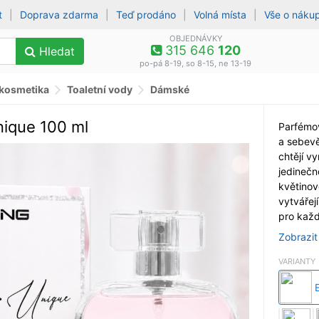
t
|
Doprava zdarma
|
Teď prodáno
|
Volná místa
|
Vše o náku
OBJEDNÁVKY
315 646
120
Hledat
po-pá 8-19, so 8-15, ne 13-19
 kosmetika
Toaletní vody
Dámské
ique 100 ml
Parfémov
a sebev
chtějí v
jedinečn
květinov
vytvářej
pro kaž
Zobrazit
VARIANTY