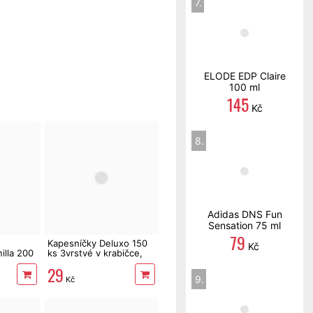
7.
ELODE EDP Claire
100 ml
145
Kč
8.
Adidas DNS Fun
Sensation 75 ml
79
Kapesníčky Deluxo 150
Kč
illa 200
ks 3vrstvé v krabičce,
zvířátka
29
9.
Kč