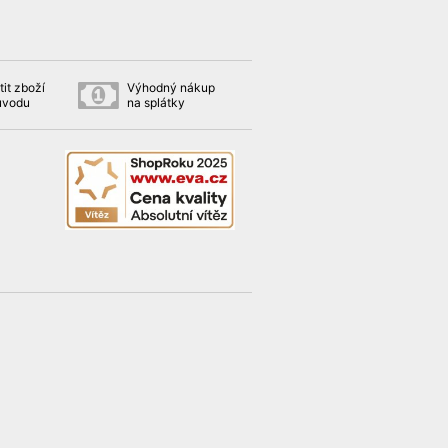
it zboží
Výhodný nákup
ůvodu
na splátky