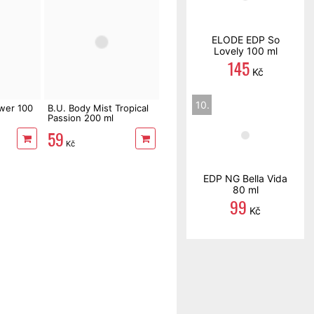
ELODE EDP So
Lovely 100 ml
145
Kč
10.
wer 100
B.U. Body Mist Tropical
Passion 200 ml
59
Kč
EDP NG Bella Vida
80 ml
99
Kč