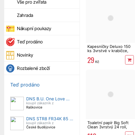
Vše pro zvířata
Zahrada
Nákupní poukazy
Teď prodáno
Kapesníčky Deluxo 150
ks 3vrstvé v krabičce,
Novinky
šedé květy
29
Kč
Rozbalené zboží
Teď prodáno
DNS B.U. One Love ...
koupil zákazník z
Raškovice
DNS STR8 FR34K 85 ...
Toaletní papír Big Soft
koupil zákazník z
Clean 3vrstvý 24 rolí,
České Budějovice
396 m