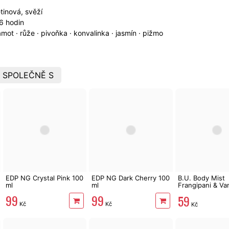
tinová, svěží
 6 hodin
ot · růže · pivoňka · konvalinka · jasmín · pižmo
 SPOLEČNĚ S
EDP NG Crystal Pink 100
EDP NG Dark Cherry 100
B.U. Body Mist
ml
ml
Frangipani & Van
ml
99
99
59
Kč
Kč
Kč