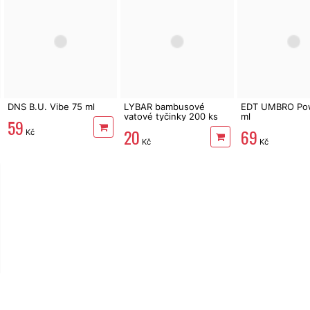
DNS B.U. Vibe 75 ml
LYBAR bambusové
EDT UMBRO Po
vatové tyčinky 200 ks
ml
59
20
69
Kč
Kč
Kč