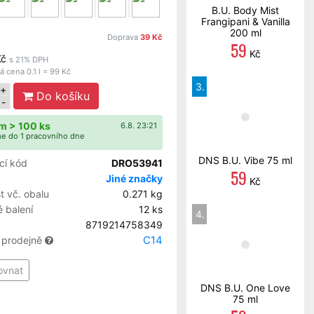
B.U. Body Mist
Frangipani & Vanilla
200 ml
Doprava
39 Kč
59
Kč
Kč
s 21% DPH
 cena 0.1 l = 99 Kč
3.
+
Do košíku
-
m > 100 ks
6.8. 23:21
e do 1 pracovního dne
DNS B.U. Vibe 75 ml
cí kód
DRO53941
59
Jiné značky
Kč
 vč. obalu
0.271 kg
 balení
12 ks
4.
8719214758349
C14
 prodejně
ovnat
DNS B.U. One Love
75 ml