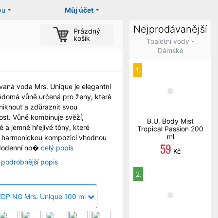
pu
Můj účet
Nejprodávanější
Prázdný
košík
Toaletní vody -
Dámské
1.
aná voda Mrs. Unique je elegantní
ědomá vůně určená pro ženy, které
yniknout a zdůraznit svou
ost. Vůně kombinuje svěží,
B.U. Body Mist
é a jemně hřejivé tóny, které
Tropical Passion 200
ml
í harmonickou kompozici vhodnou
59
dodenní no�
celý popis
Kč
 podrobnější popis
2.
EDP NG Mrs. Unique 100 ml