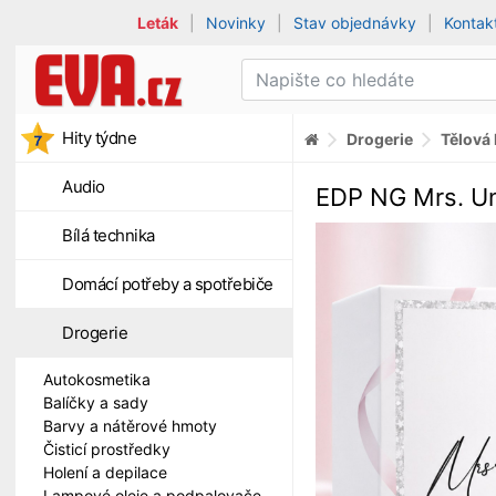
Leták
|
Novinky
|
Stav objednávky
|
Kontak
Hity týdne
Drogerie
Tělová
Audio
EDP NG Mrs. Un
Bílá technika
Domácí potřeby a spotřebiče
Drogerie
Autokosmetika
Balíčky a sady
Barvy a nátěrové hmoty
Čisticí prostředky
Holení a depilace
Lampové oleje a podpalovače