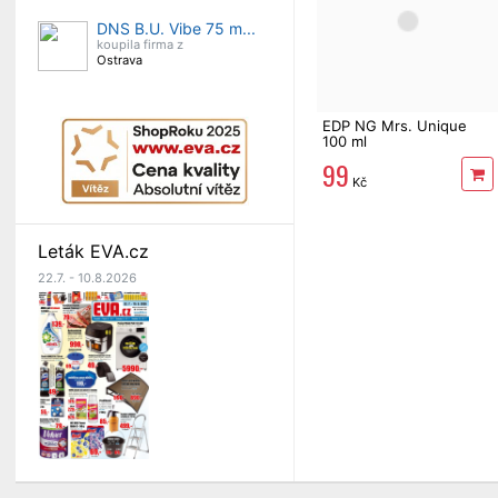
DNS B.U. Vibe 75 m...
koupila firma z
Ostrava
EDP NG Mrs. Unique
100 ml
99
Kč
Leták EVA.cz
22.7. - 10.8.2026