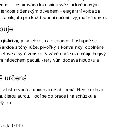
nečnost. Inspirována luxusními svěžími květinovými
u lehkost s ženským půvabem – elegantní volba za
i zamilujete pro každodenní nošení i výjimečné chvíle.
puje
a jiskřivý
, plný lehkosti a elegance. Postupně se
é srdce
s tóny růže, pivoňky a konvalinky, doplněné
etové a sytě ženské. V závěru vše uzemňuje hřejivý
m nádechem pačuli, který vůni dodává hloubku a
ně určená
 sofistikovaná a univerzálně oblíbená. Není křiklavá –
í, čistou aurou. Hodí se do práce i na schůzku a
lý rok.
voda (EDP)