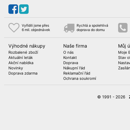
Vyřídili jsme přes
Rychlá a spolehlivá
6 mil. objednávek
doprava do domu
Výhodné nákupy
Naše firma
Můj ú
Rozbalené zboží
O nás
Moje 
Aktuální leták
Kontakt
Stav o
Akční nabídka
Doprava
Nasta
Novinky
Nákupní řád
Zasílá
Doprava zdarma
Reklamační řád
Ochrana soukromí
© 1991 - 2026