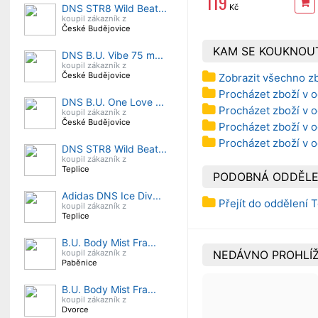
119
DNS STR8 Wild Beat...
Kč
koupil zákazník z
České Budějovice
KAM SE KOUKNOU
DNS B.U. Vibe 75 m...
koupil zákazník z
České Budějovice
Zobrazit všechno z
Procházet zboží v 
DNS B.U. One Love ...
Procházet zboží v o
koupil zákazník z
České Budějovice
Procházet zboží v o
Procházet zboží v 
DNS STR8 Wild Beat...
koupil zákazník z
Teplice
PODOBNÁ ODDĚLE
Adidas DNS Ice Div...
Přejít do oddělení 
koupil zákazník z
Teplice
B.U. Body Mist Fra...
koupil zákazník z
NEDÁVNO PROHLÍŽ
Paběnice
B.U. Body Mist Fra...
koupil zákazník z
Dvorce