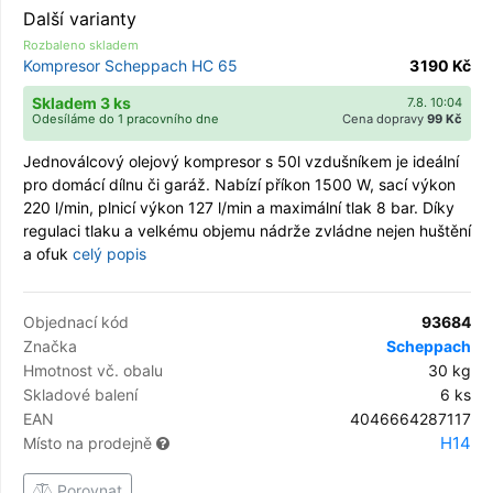
Další varianty
Rozbaleno skladem
Kompresor Scheppach HC 65
3 190 Kč
Skladem 3 ks
7.8. 10:04
Odesíláme do 1 pracovního dne
Cena dopravy
99 Kč
Jednoválcový olejový kompresor s 50l vzdušníkem je ideální
pro domácí dílnu či garáž. Nabízí příkon 1500 W, sací výkon
220 l/min, plnicí výkon 127 l/min a maximální tlak 8 bar. Díky
regulaci tlaku a velkému objemu nádrže zvládne nejen huštění
a ofuk
celý popis
Objednací kód
93684
Značka
Scheppach
Hmotnost vč. obalu
30 kg
Skladové balení
6 ks
EAN
4046664287117
H14
Místo na prodejně
Porovnat