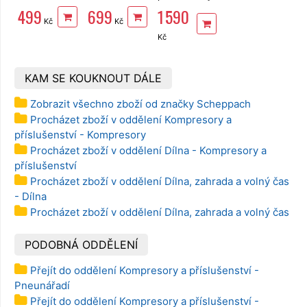
kompresoru
EXTOL Craft
610 Nm
499
699
1 590
1/4", 6/9mm,
99303
FORTUM
Kč
Kč
EXTOL
4795010
Premium
Kč
KAM SE KOUKNOUT DÁLE
Zobrazit všechno zboží od značky Scheppach
Procházet zboží v oddělení Kompresory a
příslušenství - Kompresory
Procházet zboží v oddělení Dílna - Kompresory a
příslušenství
Procházet zboží v oddělení Dílna, zahrada a volný čas
- Dílna
Procházet zboží v oddělení Dílna, zahrada a volný čas
PODOBNÁ ODDĚLENÍ
Přejít do oddělení Kompresory a příslušenství -
Pneunářadí
Přejít do oddělení Kompresory a příslušenství -