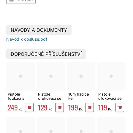
NÁVODY A DOKUMENTY
Návod k obsluze.pdf
DOPORUČENÉ PŘÍSLUŠENSTVÍ
Pistole
Pistole
10m hadice
Pistole
foukací s
ofukovací se
ke
ofukovací se
manometrem
2 tryskami
kompresoru
3 tryskami
249
129
199
119
EXTOL
EXTOL
1/4" EXTOL,
Gude
Kč
Kč
Kč
Kč
Premium RP
Premium BP
spirálová s
120
210
rychlospojkami