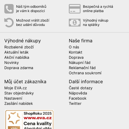
Náš tým odborníků
Bezpečná a rychlá
je vám k dispozici
online platba
Možnost vrátit zboží
Výhodný nákup
bez udání důvodu
na splátky
Výhodné nákupy
Naše firma
Rozbalené zboží
O nás
Aktuální leták
Kontakt
Akční nabídka
Doprava
Novinky
Nákupní řád
Doprava zdarma
Reklamační řád
Ochrana soukromí
Můj účet zákazníka
Další informace
Moje EVA.cz
Časté dotazy
Stav objednávky
Nápověda
Nastavení
Facebook
Zasílání nabídek
Twitter