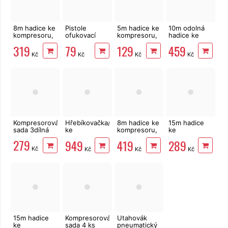
8m hadice ke
Pistole
5m hadice ke
10m odolná
kompresoru,
ofukovací
kompresoru,
hadice ke
1/4", 6/9mm,
Gude BP 200
1/4" Festa,
kompresoru
319
79
129
459
EXTOL
spirálová s
1/4", 6/12 mm
Kč
Kč
Kč
Kč
Premium
rychlospojkami
EXTOL
Premium
Kompresorová
Hřebíkovačka/sponkovačka
8m hadice ke
15m hadice
sada 3dílná
ke
kompresoru,
ke
kompresoru
1/4", 8/12mm,
kompresoru,
279
949
419
289
Extol
spirálová
1/4" Festa,
Kč
Kč
Kč
Kč
Premium
EXTOL
spirálová s
886504
Premium
rychlospojkami
15m hadice
Kompresorová
Utahovák
ke
sada 4 ks
pneumatický