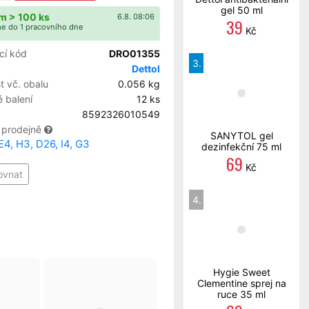
gel 50 ml
m > 100 ks
6.8. 08:06
39
e do 1 pracovního dne
Kč
cí kód
DRO01355
3.
Dettol
 vč. obalu
0.056 kg
 balení
12 ks
8592326010549
 prodejně
SANYTOL gel
E4, H3, D26, I4, G3
dezinfekční 75 ml
69
Kč
ovnat
4.
Hygie Sweet
Clementine sprej na
ruce 35 ml