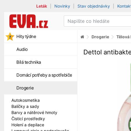
Leták
|
Novinky
|
Stav objednávky
|
Kontak
Hity týdne
Drogerie
Tělová
Audio
Dettol antibakt
Bílá technika
Domácí potřeby a spotřebiče
Drogerie
Autokosmetika
Balíčky a sady
Barvy a nátěrové hmoty
Čisticí prostředky
Holení a depilace
Lampové oleje a podpalovače