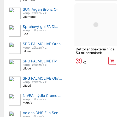
SUN Argan Bronz Oi...
koupil zákazník z
Olomouc
Sprchový gel FA Di...
koupil zákazník z
Seč
SPG PALMOLIVE Orch...
koupil zákazník z
Dettol antibakteriální gel
Jílové
50 ml heřmánek
39
SPG PALMOLIVE Fig ...
Kč
koupil zákazník z
Jílové
SPG PALMOLIVE Oliv...
koupil zákazník z
Jílové
NIVEA mýdlo Creme ...
koupil zákazník z
Mělník
Adidas DNS Fun Sen...
koupil zákazník z