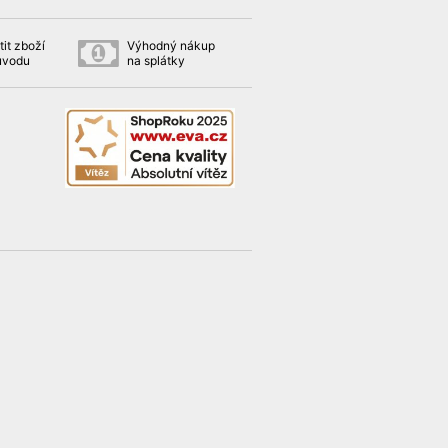
it zboží
Výhodný nákup
ůvodu
na splátky