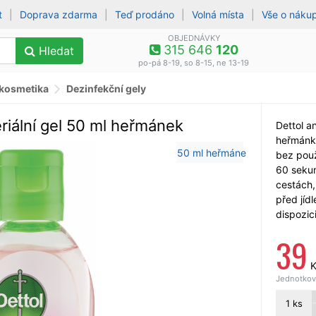
t
|
Doprava zdarma
|
Teď prodáno
|
Volná místa
|
Vše o náku
OBJEDNÁVKY
315 646
120
Hledat
po-pá 8-19, so 8-15, ne 13-19
 kosmetika
Dezinfekční gely
eriální gel 50 ml heřmánek
Dettol an
heřmánke
bez použ
60 sekun
cestách,
před jíd
dispozic
39
K
Jednotková
1
ks