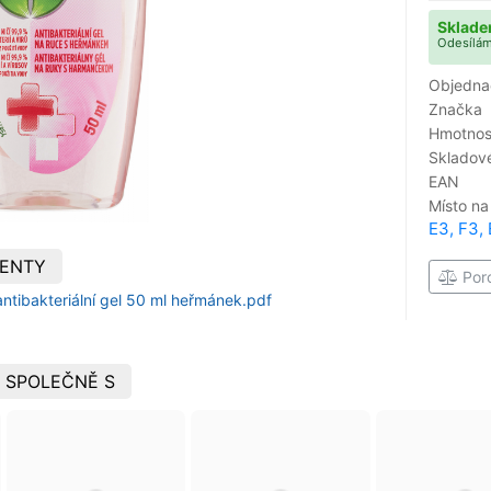
Sklade
Odesílám
Objedna
Značka
Hmotnost
Skladové
EAN
Místo na
E3, F3, 
ENTY
Por
 antibakteriální gel 50 ml heřmánek.pdf
 SPOLEČNĚ S