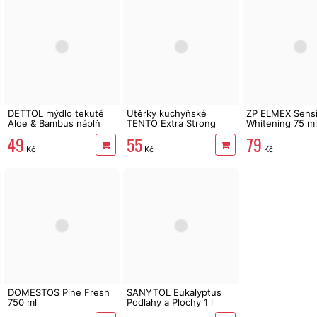
DETTOL mýdlo tekuté
Utěrky kuchyňské
ZP ELMEX Sensi
Aloe & Bambus náplň
TENTO Extra Strong
Whitening 75 ml
500 ml
3vrstvé, 2 role, 34 m
79
49
55
Kč
Kč
Kč
DOMESTOS Pine Fresh
SANYTOL Eukalyptus
750 ml
Podlahy a Plochy 1 l