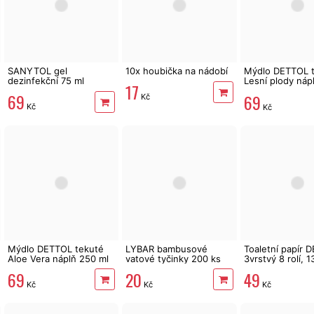
SANYTOL gel
10x houbička na nádobí
Mýdlo DETTOL 
dezinfekční 75 ml
Lesní plody náp
17
ml
69
69
Kč
Kč
Kč
Mýdlo DETTOL tekuté
LYBAR bambusové
Toaletní papír 
Aloe Vera náplň 250 ml
vatové tyčinky 200 ks
3vrstvý 8 rolí, 
69
20
49
Kč
Kč
Kč