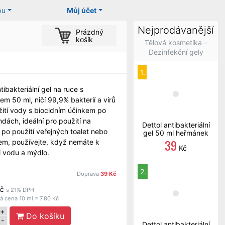
pu
Můj účet
Nejprodávanější
Prázdný
košík
Tělová kosmetika -
Dezinfekční gely
1.
tibakteriální gel na ruce s
m 50 ml, ničí 99,9% bakterií a virů
ití vody s biocidním účinkem po
dách, ideální pro použití na
Dettol antibakteriální
 po použití veřejných toalet nebo
gel 50 ml heřmánek
39
lem, používejte, když nemáte k
Kč
i vodu a mýdlo.
2.
Doprava
39 Kč
č
s 21% DPH
 cena 10 ml = 7,80 Kč
+
Do košíku
-
Dettol antibakteriální