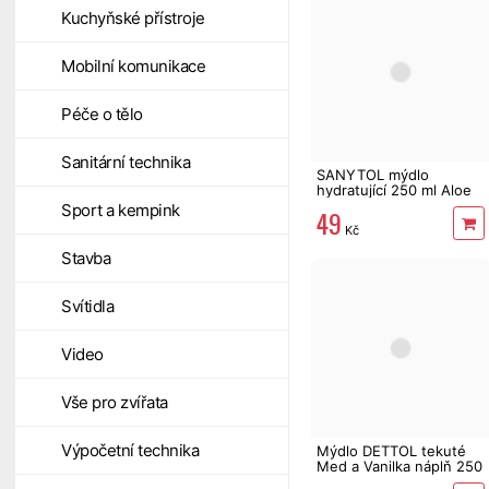
Kuchyňské přístroje
Mobilní komunikace
Péče o tělo
Sanitární technika
SANYTOL mýdlo
hydratující 250 ml Aloe
Vera&Zelený čaj
Sport a kempink
49
Kč
Stavba
Svítidla
Video
Vše pro zvířata
Výpočetní technika
Mýdlo DETTOL tekuté
Med a Vanilka náplň 250
ml