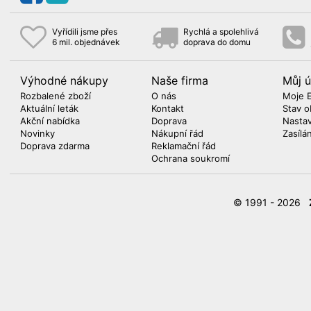
Vyřídili jsme přes
Rychlá a spolehlivá
6 mil. objednávek
doprava do domu
Výhodné nákupy
Naše firma
Můj ú
Rozbalené zboží
O nás
Moje 
Aktuální leták
Kontakt
Stav o
Akční nabídka
Doprava
Nasta
Novinky
Nákupní řád
Zasílá
Doprava zdarma
Reklamační řád
Ochrana soukromí
© 1991 - 2026