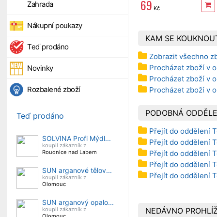
69
Zahrada
Kč
Nákupní poukazy
KAM SE KOUKNOU
Teď prodáno
Zobrazit všechno zb
Procházet zboží v o
Novinky
Procházet zboží v o
Rozbalené zboží
Procházet zboží v 
PODOBNÁ ODDĚLE
Teď prodáno
Přejít do oddělení 
SOLVINA Profi Mýdl...
Přejít do oddělení 
koupil zákazník z
Přejít do oddělení 
Roudnice nad Labem
Přejít do oddělení 
SUN arganové tělov...
Přejít do oddělení 
koupil zákazník z
Olomouc
SUN arganový opalo...
NEDÁVNO PROHLÍŽ
koupil zákazník z
Olomouc