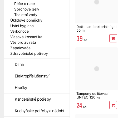
Péče o ruce
Sprchové gely
Toaletní vody
Úklidové pomůcky
Ústní hygiena
Dettol antibakteriální gel
50 ml
Velikonoce
39
Vlasová kosmetika
Kč
Vše pro zvířata
Zapalovače
Zdravotnické potřeby
Dílna
Elektropříslušenství
Hračky
Tampony odličovací
LINTEO 120 ks
Kancelářské potřeby
24
Kč
Kuchyňské potřeby a nádobí