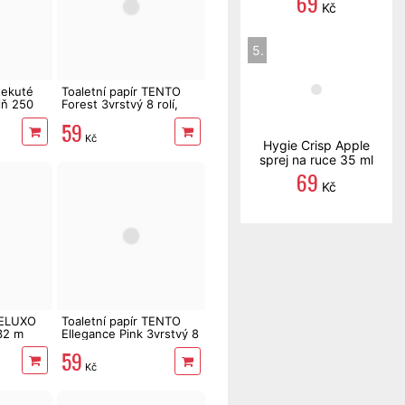
69
Kč
5.
tekuté
Toaletní papír TENTO
lň 250
Forest 3vrstvý 8 rolí,
144 m
59
Kč
Hygie Crisp Apple
sprej na ruce 35 ml
69
Kč
DELUXO
Toaletní papír TENTO
132 m
Ellegance Pink 3vrstvý 8
rolí, 144 m
59
Kč