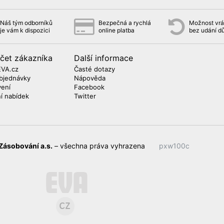
Náš tým odborníků
Bezpečná a rychlá
Možnost vrát
je vám k dispozici
online platba
bez udání d
čet zákazníka
Další informace
EVA.cz
Časté dotazy
bjednávky
Nápověda
vení
Facebook
ní nabídek
Twitter
Zásobování a.s.
– všechna práva vyhrazena
pxw100c