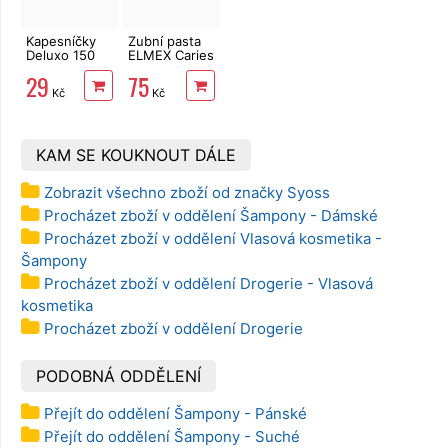
Kapesníčky
Zubní pasta
Deluxo 150
ELMEX Caries
ks 3vrstvé v
Protection 75
29
75
krabičce,
ml
Kč
Kč
šedé květy
KAM SE KOUKNOUT DÁLE
Zobrazit všechno zboží od značky Syoss
Procházet zboží v oddělení Šampony - Dámské
Procházet zboží v oddělení Vlasová kosmetika -
Šampony
Procházet zboží v oddělení Drogerie - Vlasová
kosmetika
Procházet zboží v oddělení Drogerie
PODOBNÁ ODDĚLENÍ
Přejít do oddělení Šampony - Pánské
Přejít do oddělení Šampony - Suché