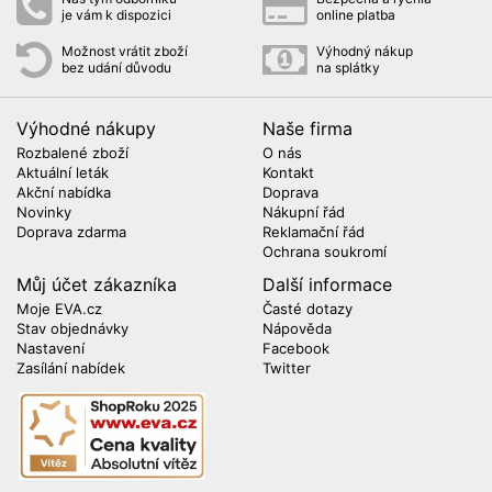
je vám k dispozici
online platba
Možnost vrátit zboží
Výhodný nákup
bez udání důvodu
na splátky
Výhodné nákupy
Naše firma
Rozbalené zboží
O nás
Aktuální leták
Kontakt
Akční nabídka
Doprava
Novinky
Nákupní řád
Doprava zdarma
Reklamační řád
Ochrana soukromí
Můj účet zákazníka
Další informace
Moje EVA.cz
Časté dotazy
Stav objednávky
Nápověda
Nastavení
Facebook
Zasílání nabídek
Twitter