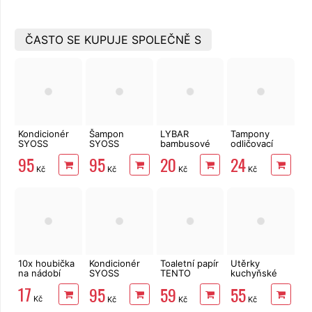
ČASTO SE KUPUJE SPOLEČNĚ S
Kondicionér
Šampon
LYBAR
Tampony
SYOSS
SYOSS
bambusové
odličovací
Intense Color
Intense
vatové
LINTEO 120
95
95
20
24
440 ml
Keratin 440
tyčinky 200
ks
Kč
Kč
Kč
Kč
ml
ks
10x houbička
Kondicionér
Toaletní papír
Utěrky
na nádobí
SYOSS
TENTO
kuchyňské
Intense
Forest
TENTO Extra
17
95
59
55
Keratin 440
3vrstvý 8 rolí,
Strong
Kč
Kč
Kč
Kč
ml
144 m
3vrstvé, 2