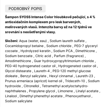
PODROBNÝ POPIS
Šampon SYOSS Intense Color hloubkově pečující, s 4 %
antioxidačním komplexem pro lesk barvených,
melírovaných vlasů. Intenzita barvy až na 12 týdnů ve
srovnání s neošetřenými vla­sy.
Složení:
Aqua (water, eau) , Sodium laureth sulfate ,
Cocamidopropyl betaine , Sodium chloride , PEG-7 glyceryl
cocoate , Hydrolyzed keratin , Sodium PCA , Dimethicone ,
Sodium benzoate , Citric acid , Parfum (fragrance) ,
Amodimethicone , Guar hydroxypropyl­trimonium chloride ,
PEG-40 hydrogenated castor oil , Hydrogenated castor oil ,
Glycol distearate , Laureth-4 , PEG-120 methyl glucose
dioleate , Benzyl salicylate , Hexyl cinnamal , Laureth-23 ,
Prunus armeniaca (apricot) kernel oil , Trideceth-10 , Sodium
hydroxide , Citronellol , Tetramethyl acetyloctahydro­
naphthalenes , Propylene glycol , Limonene , Linalyl acetate ,
Linalool , Dimethyl phenethyl acetate , Phenoxyethanol ,
Sodium salicylate