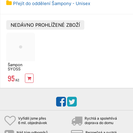
Přejít do oddělení Šampony - Unisex
NEDÁVNO PROHLÍŽENÉ ZBOŽÍ
Šampon
SYOSS
Intense Color
95
440 ml
Kč
Vyřídili jsme přes
Rychlá a spolehlivá
6 mil. objednávek
doprava do domu
Náš tým odborníků
Bezpečná a rychlá