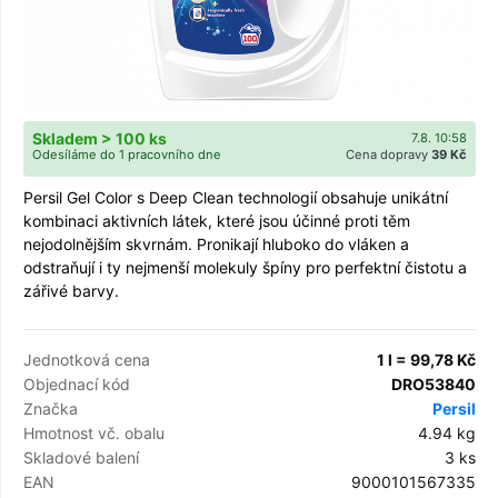
Skladem > 100 ks
7.8. 10:58
Odesíláme do 1 pracovního dne
Cena dopravy
39 Kč
Persil Gel Color s Deep Clean technologií obsahuje unikátní
kombinaci aktivních látek, které jsou účinné proti těm
nejodolnějším skvrnám. Pronikají hluboko do vláken a
odstraňují i ty nejmenší molekuly špíny pro perfektní čistotu a
zářivé barvy.
Jednotková cena
1 l = 99,78 Kč
Objednací kód
DRO53840
Značka
Persil
Hmotnost vč. obalu
4.94 kg
Skladové balení
3 ks
EAN
9000101567335