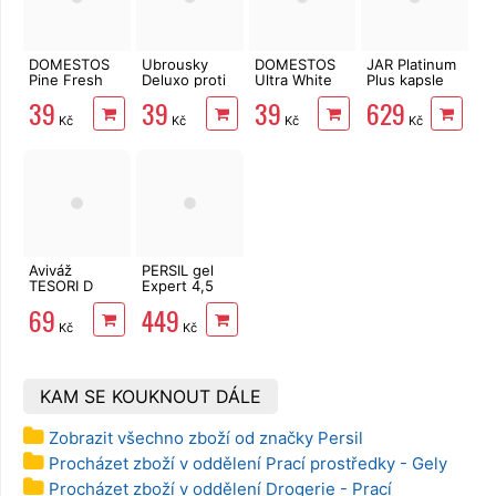
DOMESTOS
Ubrousky
DOMESTOS
JAR Platinum
Pine Fresh
Deluxo proti
Ultra White
Plus kapsle
750 ml
zabarvení
750 ml
125 ks
39
39
39
629
prádla 20 ks
Kč
Kč
Kč
Kč
Aviváž
PERSIL gel
TESORI D
Expert 4,5
´ORIENTE
l/100 PD
69
449
Ayurveda 760
Lavender
Kč
Kč
ml 38 PD
Color
KAM SE KOUKNOUT DÁLE
Zobrazit všechno zboží od značky Persil
Procházet zboží v oddělení Prací prostředky - Gely
Procházet zboží v oddělení Drogerie - Prací