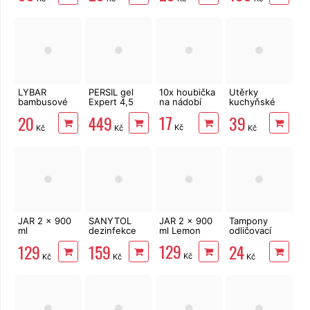
zvířátka
šedé květy
3vrstvý 24
rolí, 337 m
LYBAR
PERSIL gel
10x houbička
Utěrky
bambusové
Expert 4,5
na nádobí
kuchyňské
vatové
l/100 PD
Big Soft
17
20
449
39
tyčinky 200
Sensitive
Clean
Kč
Kč
Kč
Kč
ks
2vrstvé, 4
role, 41 m
JAR 2 x 900
SANYTOL
JAR 2 x 900
Tampony
ml
dezinfekce
ml Lemon
odličovací
Pomegranate
na prádlo 1,5 l
LINTEO 120
129
129
159
24
ks
Kč
Kč
Kč
Kč