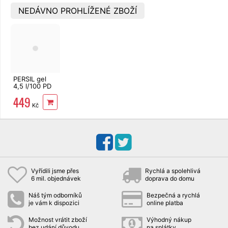
NEDÁVNO PROHLÍŽENÉ ZBOŽÍ
PERSIL gel
4,5 l/100 PD
Color
449
Kč
Vyřídili jsme přes
Rychlá a spolehlivá
6 mil. objednávek
doprava do domu
Náš tým odborníků
Bezpečná a rychlá
je vám k dispozici
online platba
Možnost vrátit zboží
Výhodný nákup
bez udání důvodu
na splátky