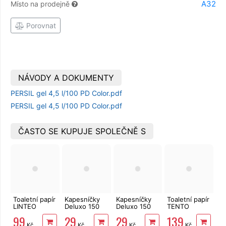
A32
Místo na prodejně
Porovnat
NÁVODY A DOKUMENTY
PERSIL gel 4,5 l/100 PD Color.pdf
PERSIL gel 4,5 l/100 PD Color.pdf
ČASTO SE KUPUJE SPOLEČNĚ S
Toaletní papír
Kapesníčky
Kapesníčky
Toaletní papír
LINTEO
Deluxo 150
Deluxo 150
TENTO
3vrstvý 16
ks 3vrstvé v
ks 3vrstvé v
Family
99
29
29
139
rolí, 240 m
krabičce,
krabičce,
Delicate
Kč
Kč
Kč
Kč